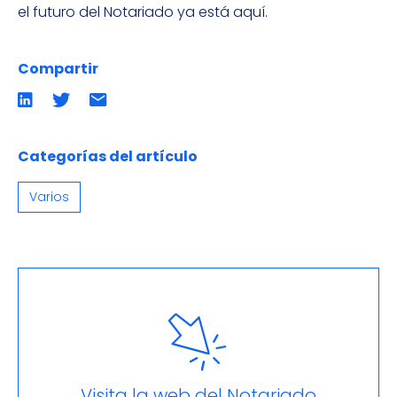
el futuro del Notariado ya está aquí.
Compartir
Compartir
Compartir
Compartir
en
en
por
LinkedIn
twitter
emailCompartir
por
email
Categorías del artículo
Varios
Visita la web del Notariado