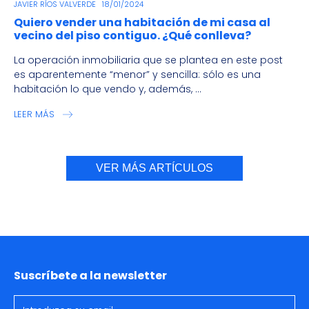
JAVIER RÍOS VALVERDE
18/01/2024
Quiero vender una habitación de mi casa al
vecino del piso contiguo. ¿Qué conlleva?
La operación inmobiliaria que se plantea en este post
es aparentemente “menor” y sencilla: sólo es una
habitación lo que vendo y, además, ...
LEER MÁS
VER MÁS ARTÍCULOS
Suscríbete a la newsletter