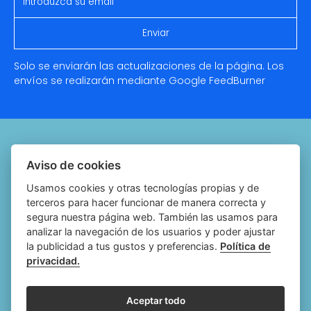
Solo se enviarán las actualizaciones de la página. Los
envíos se realizarán mediante Google
FeedBurner
Quiénes somos
Aviso de cookies
Notariado.org
Usamos cookies y otras tecnologías propias y de
terceros para hacer funcionar de manera correcta y
Política de cookies
segura nuestra página web. También las usamos para
analizar la navegación de los usuarios y poder ajustar
Política de privacidad
la publicidad a tus gustos y preferencias.
Política de
privacidad.
Aviso legal
Configurar cookies
Aceptar todo