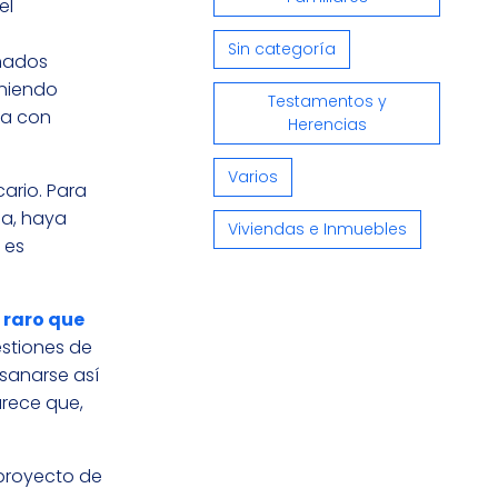
el
Sin categoría
nados
eniendo
Testamentos y
da con
Herencias
Varios
ario. Para
da, haya
Viviendas e Inmuebles
 es
 raro que
estiones de
bsanarse así
arece que,
 proyecto de