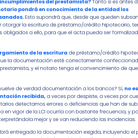
ta incumplimientos del prestamista?
Tanto si es antes d
notario pondrá en conocimiento
de la entidad los
bsanados.
Esto supondrá que, desde que queden subsa
 otorgar la escritura de préstamo/crédito hipotecario, t
 obligados a ello, para que el acta pueda ser formaliza
orgamiento de la escritura
de préstamo/crédito hipotec
io que la documentación esté correctamente confecciona
prestamista, y el notario tenga el convencimiento de que
devuelve de verdad documentación a los bancos? Sí,
no es
tación recibida,
a veces por despiste, a veces por cu
otarios detectamos errores o deficiencias que han de su
 en vigor de la LCI ocurría con bastante frecuencia, y p
rpretándola mejor y se van reduciendo las incidencias.
o habrá entregado la documentación exigida, incluyendo el