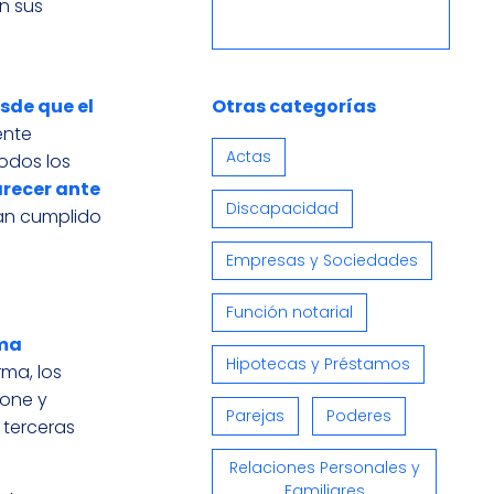
an sus
sde que el
Otras categorías
ente
Actas
odos los
recer ante
Discapacidad
han cumplido
Empresas y Sociedades
Función notarial
ma
Hipotecas y Préstamos
rma, los
pone y
Parejas
Poderes
 terceras
Relaciones Personales y
Familiares