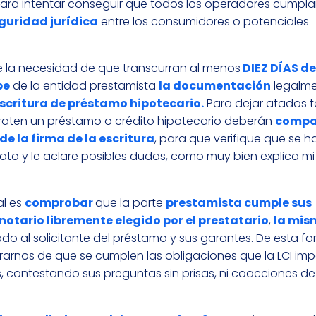
l, para intentar conseguir que todos los operadores cumpl
guridad jurídica
entre los consumidores o potenciales
ce la necesidad de que transcurran al menos
DIEZ DÍAS de
be
de la entidad prestamista
la documentación
legalm
escritura de préstamo hipotecario.
Para dejar atados t
raten un préstamo o crédito hipotecario deberán
compa
de la firma de la escritura
, para que verifique que se 
trato y le aclare posibles dudas, como muy bien explica mi
al es
comprobar
que la parte
prestamista cumple sus
 notario libremente elegido por el prestatario
,
la mis
o al solicitante del préstamo y sus garantes. De esta fo
rarnos de que se cumplen las obligaciones que la LCI im
, contestando sus preguntas sin prisas, ni coacciones de