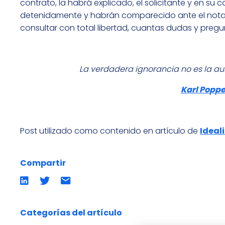
contrato, la habrá explicado, el solicitante y en su 
detenidamente y habrán comparecido ante el notario
consultar con total libertad, cuantas dudas y pregu
La verdadera ignorancia no es la aus
Karl Poppe
Post utilizado como contenido en artículo de
Ideal
Compartir
Compartir
Compartir
Compartir
en
en
por
LinkedIn
twitter
emailCompartir
por
email
Categorías del artículo