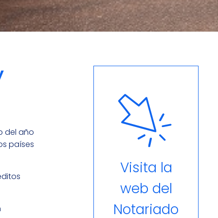
y
io del año
os países
Visita la
éditos
web del
Notariado
n