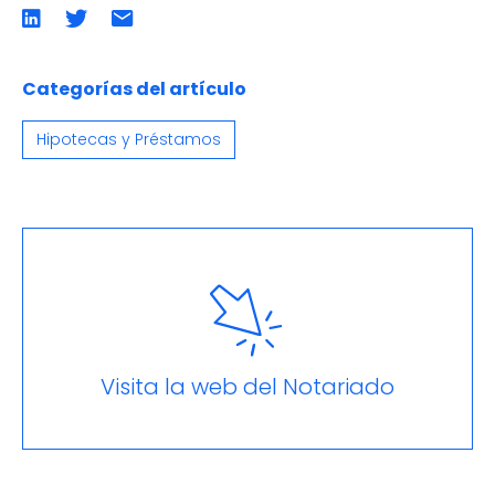
Compartir
Compartir
Compartir
en
en
por
LinkedIn
twitter
emailCompartir
por
email
Categorías del artículo
Hipotecas y Préstamos
Visita la web del Notariado