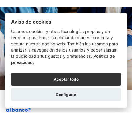
Aviso de cookies
Usamos cookies y otras tecnologías propias y de
terceros para hacer funcionar de manera correcta y
segura nuestra página web. También las usamos para
analizar la navegación de los usuarios y poder ajustar
la publicidad a tus gustos y preferencias.
Política de
privacidad.
Aceptar todo
Configurar
EDUARDO AMAT ALCARAZ
12/02/2026
¿Qué implicaciones tiene avalar a un hijo frente
al banco?
Es ley de vida que un padre dé todo lo que esté en su
mano por el bien de sus hijos, no solamente durante