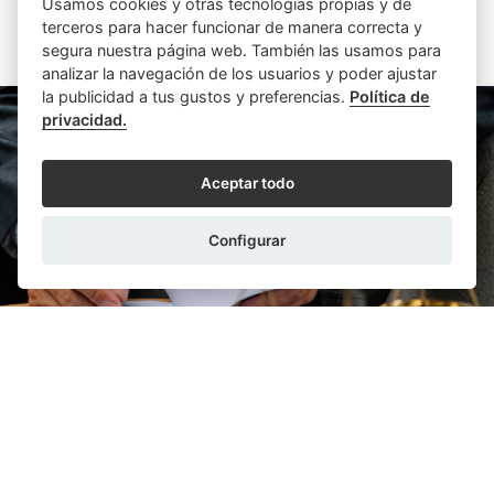
Usamos cookies y otras tecnologías propias y de
terceros para hacer funcionar de manera correcta y
ARTÍCULOS SIMILARES
segura nuestra página web. También las usamos para
analizar la navegación de los usuarios y poder ajustar
la publicidad a tus gustos y preferencias.
Política de
privacidad.
Aceptar todo
Configurar
ITZIAR RAMOS MEDINA
23/07/2026
Jurisdicción voluntaria: el notario como
autoridad pública al servicio de una justicia
más eficiente