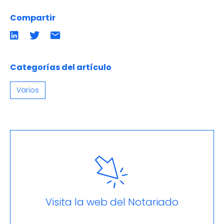
Compartir
Compartir
Compartir
Compartir
en
en
por
LinkedIn
twitter
emailCompartir
por
email
Categorías del artículo
Varios
Visita la web del Notariado