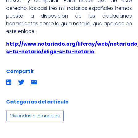
buscar y comparar. Para hacer uso de este
derecho, los casi tres mil notarios españoles hemos
puesto a disposición de los ciudadanos
herramientas como la guía notarial que aparece en
este enlace:
http://www.notariado.org/liferay/web/notariad
a-tu-notario/elige-a-tu-notario
Compartir
Compartir
Compartir
Compartir
en
en
por
LinkedIn
twitter
emailCompartir
por
email
Categorías del artículo
Viviendas e Inmuebles