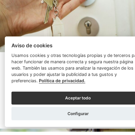
Aviso de cookies
Usamos cookies y otras tecnologías propias y de terceros p
CRISTINA BRU MUNDI
12/12/2024
hacer funcionar de manera correcta y segura nuestra página
Voy a adquirir mi primera vivienda. ¿En qué
web. También las usamos para analizar la navegación de los
fases del proceso es necesario ir al notario?
usuarios y poder ajustar la publicidad a tus gustos y
preferencias.
Política de privacidad.
Por raro que parezca, no son pocas las ocasiones en
las que alguien viene a la notaría y nos dice: “Quiero
vender mi casa, aquí traigo el ...
Aceptar todo
LEER MÁS
Configurar