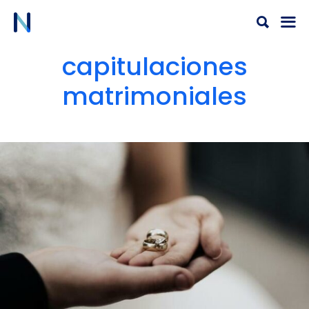
Ir
al
contenido
capitulaciones
matrimoniales