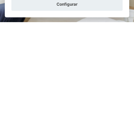
Configurar
FERNANDO RUIZ MOROLLÓN
29/01/2026
Requisitos para contraer matrimonio y
divorciarse ante notario
En primer lugar, debe diferenciarse entre el expediente
previo para la celebración del matrimonio y el acto civil
de la celebración del matrimonio. ...
LEER MÁS