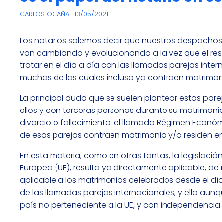
CARLOS OCAÑA
13/05/2021
Los notarios solemos decir que nuestros despachos s
van cambiando y evolucionando a la vez que el rest
tratar en el día a día con las llamadas parejas inte
muchas de las cuales incluso ya contraen matrimon
La principal duda que se suelen plantear estas pareja
ellos y con terceras personas durante su matrimonio
divorcio o fallecimiento, el llamado Régimen Econó
de esas parejas contraen matrimonio y/o residen en 
En esta materia, como en otras tantas, la legislaci
Europea (UE), resulta ya directamente aplicable, de
aplicable a los matrimonios celebrados desde el día
de las llamadas parejas internacionales, y ello au
país no perteneciente a la UE, y con independencia