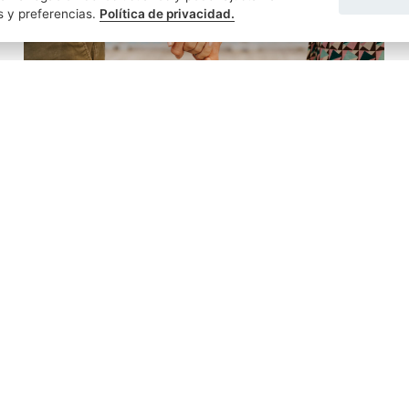
s y preferencias.
Política de privacidad.
CRISTINA BRU MUNDI
27/03/2025
¿Qué derechos sucesorios tienen las parejas
de hecho?
Nuestra Constitución reconoce como derecho
fundamental el libre desarrollo de la personalidad
siendo una de sus principales manifestaciones la ...
LEER MÁS