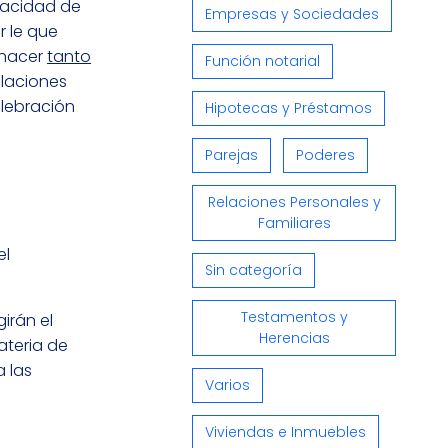
pacidad de
Empresas y Sociedades
r le que
 hacer
tanto
Función notarial
ulaciones
elebración
Hipotecas y Préstamos
Parejas
Poderes
Relaciones Personales y
Familiares
el
Sin categoría
Testamentos y
irán el
Herencias
ateria de
a las
Varios
Viviendas e Inmuebles