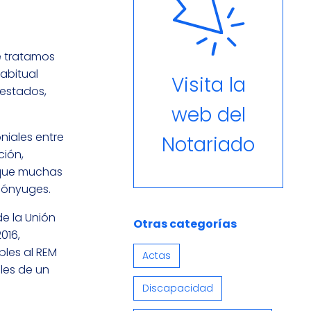
e tratamos
abitual
Visita la
 estados,
web del
oniales entre
Notariado
ción,
e que muchas
 cónyuges.
de la Unión
Otras categorías
016,
bles al REM
Actas
les de un
Discapacidad