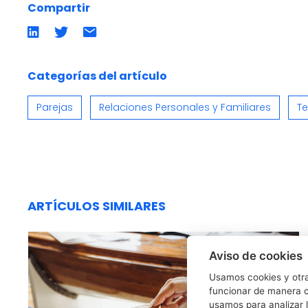
Compartir
Compartir
Compartir
Compartir
en
en
por
LinkedIn
twitter
emailCompartir
por
email
Categorías del artículo
Parejas
Relaciones Personales y Familiares
Te
ARTÍCULOS SIMILARES
Aviso de cookies
Usamos cookies y otra
funcionar de manera c
usamos para analizar l