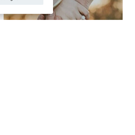
NOTARIOS EN RED
28/11/2024
¿Cuáles son algunas de las diferencias entre
una pareja de hecho y un matrimonio?
Cuando las parejas deciden formalizar su relación
pueden surgir dudas sobre si optar por el matrimonio
o la unión como pareja de hecho. Con cada ...
LEER MÁS