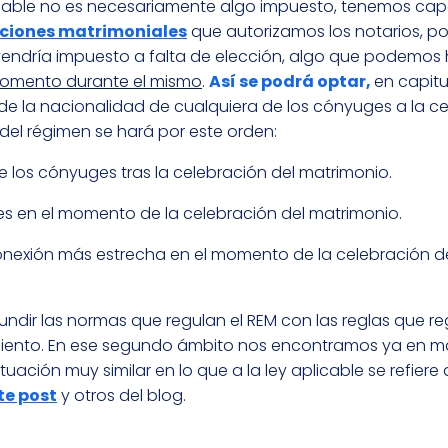
able no es necesariamente algo impuesto, tenemos ca
ciones matrimoniales
que autorizamos los notarios, po
vendría impuesto a falta de elección, algo que podemos
momento durante el mismo
.
Así
se podrá optar,
en capit
o de la nacionalidad de cualquiera de los cónyuges a la c
 del régimen se hará por este orden:
de los cónyuges tras la celebración del matrimonio.
es en el momento de la celebración del matrimonio.
onexión más estrecha en el momento de la celebración d
dir las normas que regulan el REM con las reglas que reg
imiento. En ese segundo ámbito nos encontramos ya en m
ación muy similar en lo que a la ley aplicable se refiere 
te post
y otros del blog.