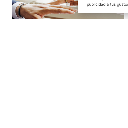
publicidad a tus gusto
FERNANDO RUIZ MOROLLÓN
29/01/2026
Requisitos para contraer matrimonio y
divorciarse ante notario
En primer lugar, debe diferenciarse entre el expediente
previo para la celebración del matrimonio y el acto
civil de la celebración del matrimonio. ...
LEER MÁS