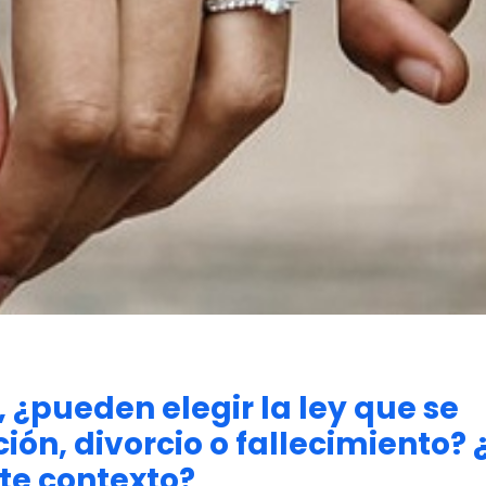
, ¿pueden elegir la ley que se
ión, divorcio o fallecimiento?
ste contexto?