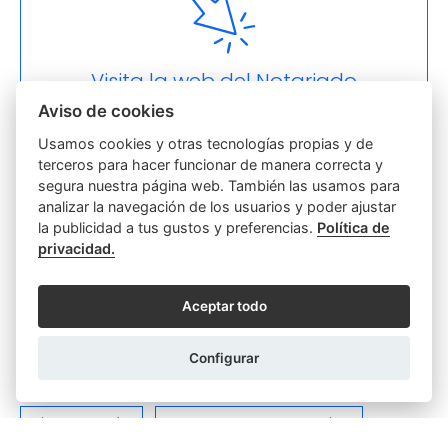
Visita la web del Notariado
Aviso de cookies
Usamos cookies y otras tecnologías propias y de
terceros para hacer funcionar de manera correcta y
segura nuestra página web. También las usamos para
Otras categorías
analizar la navegación de los usuarios y poder ajustar
la publicidad a tus gustos y preferencias.
Política de
Actas
Discapacidad
privacidad.
Empresas y Sociedades
Función notarial
Aceptar todo
Hipotecas y Préstamos
Parejas
Poderes
Configurar
Relaciones Personales y Familiares
Sin categoría
Testamentos y Herencias