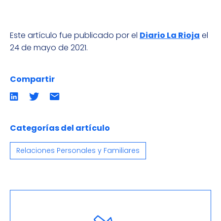
Este artículo fue publicado por el
Diario La Rioja
el
24 de mayo de 2021.
Compartir
Compartir
Compartir
Compartir
en
en
por
LinkedIn
twitter
emailCompartir
por
email
Categorías del artículo
Relaciones Personales y Familiares