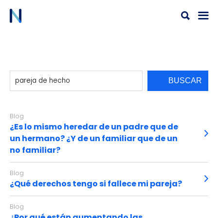
Ir
al
contenido
Buscar
BUSCAR
Blog
¿Es lo mismo heredar de un padre que de
un hermano? ¿Y de un familiar que de un
no familiar?
Blog
¿Qué derechos tengo si fallece mi pareja?
Blog
¿Por qué están aumentando las