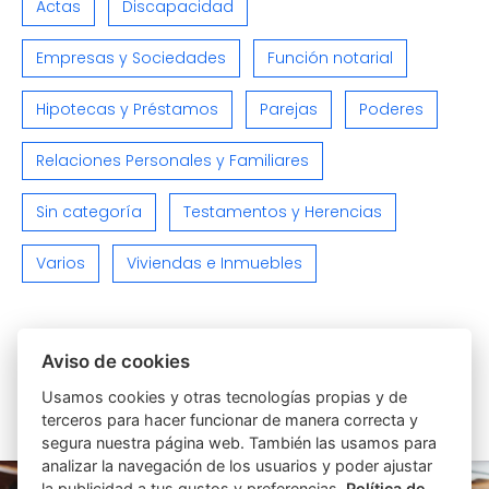
Actas
Discapacidad
Empresas y Sociedades
Función notarial
Hipotecas y Préstamos
Parejas
Poderes
Relaciones Personales y Familiares
Sin categoría
Testamentos y Herencias
Varios
Viviendas e Inmuebles
Aviso de cookies
Usamos cookies y otras tecnologías propias y de
ARTÍCULOS SIMILARES
terceros para hacer funcionar de manera correcta y
segura nuestra página web. También las usamos para
analizar la navegación de los usuarios y poder ajustar
la publicidad a tus gustos y preferencias.
Política de