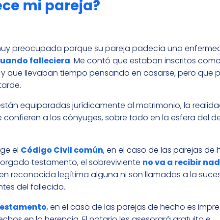
ece mi pareja?
 muy preocupada porque su pareja padecía una enferm
cuando falleciera
. Me contó que estaban inscritos como
o y que llevaban tiempo pensando en casarse, pero que 
tarde.
stán equiparadas jurídicamente al matrimonio, la realid
 confieren a los cónyuges, sobre todo en la esfera del 
ge el
Código Civil común
, en el caso de las parejas de 
otorgado testamento, el sobreviviente
no va a recibir na
nen reconocida legítima alguna ni son llamadas a la suce
es del fallecido.
 testamento
, en el caso de las parejas de hecho es impre
chos en la herencia. El notario les asesorará gratuita e