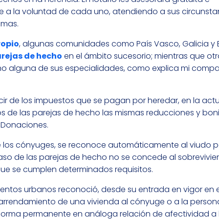
 a la voluntad de cada uno, atendiendo a sus circunsta
imas.
ropio
, algunas comunidades como País Vasco, Galicia y 
arejas de hecho
en el ámbito sucesorio; mientras que otr
ho alguna de sus especialidades, como explica mi comp
ecir de los impuestos que se pagan por heredar, en la act
s de las parejas de hecho las mismas reducciones y bon
 Donaciones.
de los cónyuges, se reconoce automáticamente al viudo po
aso de las parejas de hecho no se concede al sobrevivie
que se cumplen determinados requisitos.
ientos urbanos reconoció, desde su entrada en vigor en e
l arrendamiento de una vivienda al cónyuge o a la perso
 forma permanente en análoga relación de afectividad a 