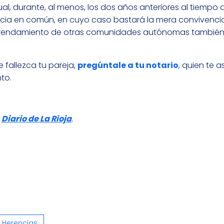
, durante, al menos, los dos años anteriores al tiempo d
ncia en común, en cuyo caso bastará la mera convivencia
de arrendamiento de otras comunidades autónomas tambi
 fallezca tu pareja,
pregúntale a tu notario
, quien te 
to.
l
Diario de La Rioja
.
 Herencias