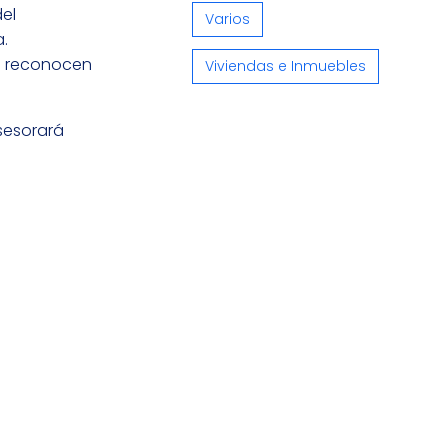
el
Varios
.
én reconocen
Viviendas e Inmuebles
asesorará