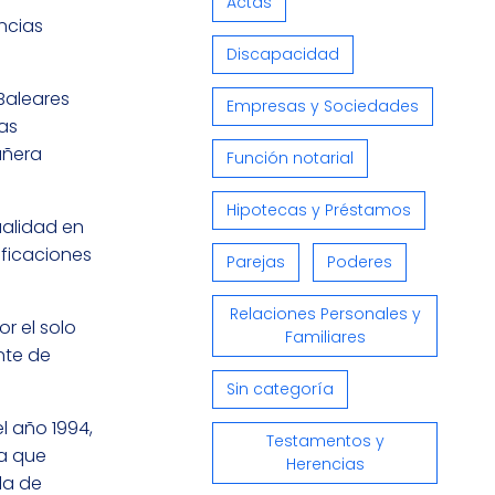
Actas
ncias
Discapacidad
Baleares
Empresas y Sociedades
as
añera
Función notarial
Hipotecas y Préstamos
ualidad en
ificaciones
Parejas
Poderes
Relaciones Personales y
r el solo
Familiares
nte de
Sin categoría
l año 1994,
Testamentos y
na que
Herencias
la de