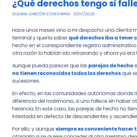
¿Qué derechos tengo si fall
SUSANA GARZÓN ECHEVARRÍA
31/07/2025
Hace unos meses vino a mi despacho una clienta
terminal y quería saber
qué derechos iba a tener 
hecho en el correspondiente registro administrativ
otra razón lo habían ido retrasando y ahora ya era 
Aunque pueda parecer que las
parejas de hecho
e
no tienen reconocidos todos los derechos
que se
sucesiones.
En efecto, en las comunidades autónomas donde ri
diferencia del matrimonio, si uno fallece sin haber 
herencia. En este caso, las parejas de hecho no tie
intestada en defecto de descendientes y ascendient
Por ello, y aunque
siempre es conveniente hacer
otorgarlo si se quiere conceder al otro miembro dere