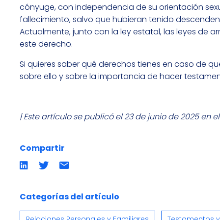
cónyuge, con independencia de su orientación sexual
fallecimiento, salvo que hubieran tenido descende
Actualmente, junto con la ley estatal, las leyes 
este derecho.
Si quieres saber qué derechos tienes en caso de que
sobre ello y sobre la importancia de hacer testamen
| Este artículo se publicó el 23 de junio de 2025 en e
Compartir
Compartir
Compartir
Compartir
en
en
por
LinkedIn
twitter
emailCompartir
por
email
Categorías del artículo
Relaciones Personales y Familiares
Testamentos y