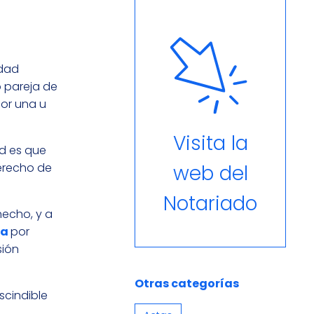
edad
 pareja de
por una u
Visita la
ad es que
derecho de
web del
Notariado
hecho, y a
da
por
sión
Otras categorías
scindible