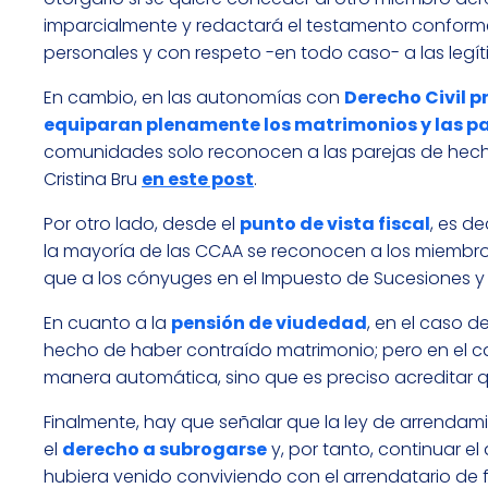
imparcialmente y redactará el testamento conforme
personales y con respeto -en todo caso- a las legít
En cambio, en las autonomías con
Derecho Civil p
equiparan plenamente los matrimonios y las p
comunidades solo reconocen a las parejas de hec
Cristina Bru
en este post
.
Por otro lado, desde el
punto de vista fiscal
, es d
la mayoría de las CCAA se reconocen a los miembro
que a los cónyuges en el Impuesto de Sucesiones y
En cuanto a la
pensión de viudedad
, en el caso 
hecho de haber contraído matrimonio; pero en el c
manera automática, sino que es preciso acreditar 
Finalmente, hay que señalar que la ley de arrendam
el
derecho a subrogarse
y, por tanto, continuar e
hubiera venido conviviendo con el arrendatario de