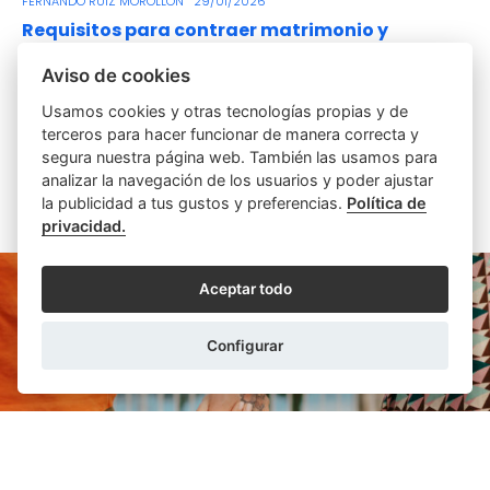
FERNANDO RUIZ MOROLLÓN
29/01/2026
Requisitos para contraer matrimonio y
divorciarse ante notario
Aviso de cookies
En primer lugar, debe diferenciarse entre el expediente
previo para la celebración del matrimonio y el acto civil
Usamos cookies y otras tecnologías propias y de
de la celebración del matrimonio. ...
terceros para hacer funcionar de manera correcta y
segura nuestra página web. También las usamos para
LEER MÁS
analizar la navegación de los usuarios y poder ajustar
la publicidad a tus gustos y preferencias.
Política de
privacidad.
Aceptar todo
Configurar