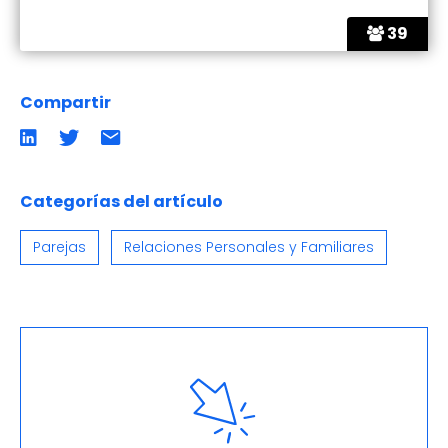
39
Compartir
Compartir
Compartir
Compartir
en
en
por
LinkedIn
twitter
emailCompartir
por
email
Categorías del artículo
Parejas
Relaciones Personales y Familiares