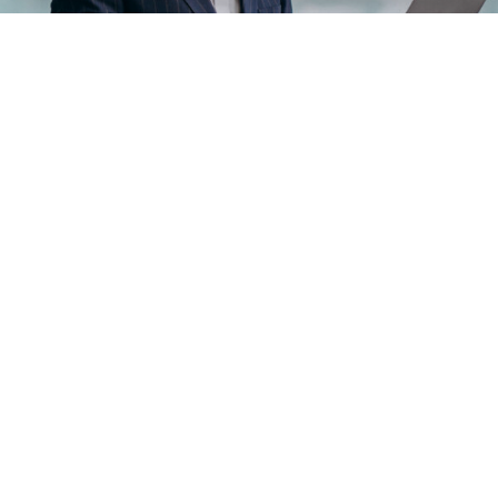
ALEJANDRO RUIZ-AYÚCAR
11/12/2025
Cómo constituir una sociedad mercantil de
forma telemática
Sin duda es el mundo mercantil y el de las empresas
uno de los más favorecidos por la implantación de los
procesos digitales. Todo lo que concierne ...
LEER MÁS