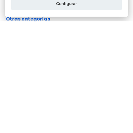
Configurar
Otras categorías
Actas
Discapacidad
Empresas y Sociedades
Función notarial
Hipotecas y Préstamos
Parejas
Poderes
Relaciones Personales y Familiares
Sin categoría
Testamentos y Herencias
Varios
Viviendas e Inmuebles