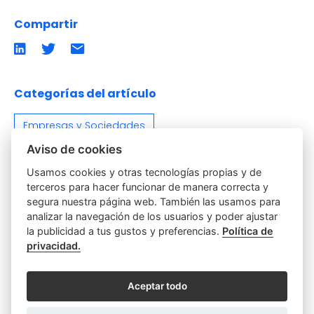
Compartir
Compartir
Compartir
Compartir
en
en
por
LinkedIn
twitter
emailCompartir
por
email
Categorías del artículo
Empresas y Sociedades
Aviso de cookies
Usamos cookies y otras tecnologías propias y de
terceros para hacer funcionar de manera correcta y
segura nuestra página web. También las usamos para
analizar la navegación de los usuarios y poder ajustar
la publicidad a tus gustos y preferencias.
Política de
privacidad.
Visita la web del Notariado
Aceptar todo