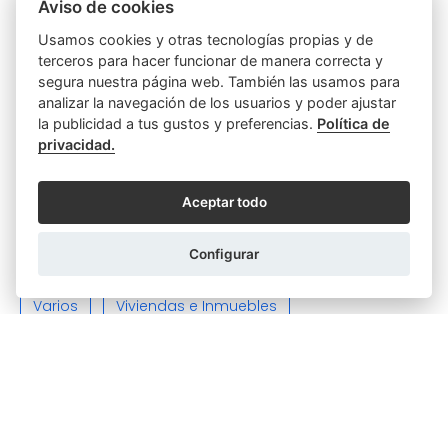
Aviso de cookies
Otras categorías
Usamos cookies y otras tecnologías propias y de
terceros para hacer funcionar de manera correcta y
Actas
Discapacidad
segura nuestra página web. También las usamos para
analizar la navegación de los usuarios y poder ajustar
Empresas y Sociedades
Función notarial
la publicidad a tus gustos y preferencias.
Política de
privacidad.
Hipotecas y Préstamos
Parejas
Poderes
Aceptar todo
Relaciones Personales y Familiares
Configurar
Sin categoría
Testamentos y Herencias
Varios
Viviendas e Inmuebles