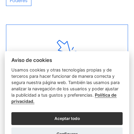
Poderes
Aviso de cookies
Visita la web del Notariado
Usamos cookies y otras tecnologías propias y de
terceros para hacer funcionar de manera correcta y
segura nuestra página web. También las usamos para
analizar la navegación de los usuarios y poder ajustar
la publicidad a tus gustos y preferencias.
Política de
Otras categorías
privacidad.
Actas
Discapacidad
Aceptar todo
Empresas y Sociedades
Función notarial