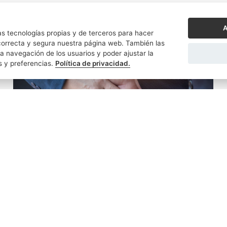
A
s tecnologías propias y de terceros para hacer
orrecta y segura nuestra página web. También las
a navegación de los usuarios y poder ajustar la
s y preferencias.
Política de privacidad.
PEDRO J. MALDONADO ORTEGA
06/02/2025
¿Cuál es la diferencia entre un poder general
y un poder especial?
La expresión poder se refiere a ese negocio jurídico