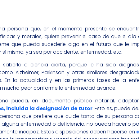
na persona que, en el momento presente se encuent
físicas y metales, quiere prevenir el caso de que el d
eme que pueda sucederle algo en el futuro que le imp
 sí mismo, ya sea por accidente, enfermedad, etc.
 saberlo a ciencia cierta, porque le ha sido diagno
omo Alzheimer, Parkinson y otras similares desgracia
s. En la actualidad y en las primeras fases de la en
 a mucho peor conforme la enfermedad avance.
sona pueda, en documento público notarial, adopta
es, incluida la designación de tutor
. Esto es, puede de
 persona que prefiere que cuide tanto de su persona 
r alguna enfermedad o deficiencia, no pueda hacerlo po
dicamente incapaz. Estas disposiciones deben hacerse en