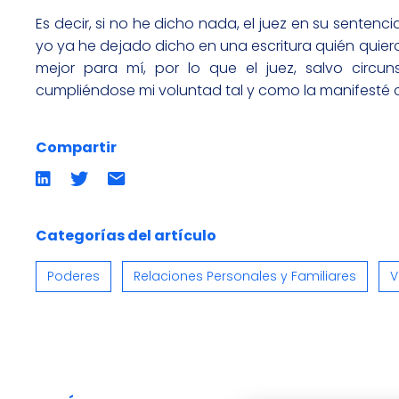
Es decir, si no he dicho nada, el juez en su senten
yo ya he dejado dicho en una escritura quién quier
mejor para mí, por lo que el juez, salvo circu
cumpliéndose mi voluntad tal y como la manifesté
Compartir
Compartir
Compartir
Compartir
en
en
por
LinkedIn
twitter
emailCompartir
por
email
Categorías del artículo
Poderes
Relaciones Personales y Familiares
V