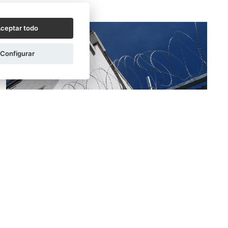
ceptar todo
Configurar
ITZIAR RAMOS MEDINA
04/11/2021
¿Se pueden autorizar escrituras en centros
penitenciarios?
Sí, los notarios ejercemos una función pública que,