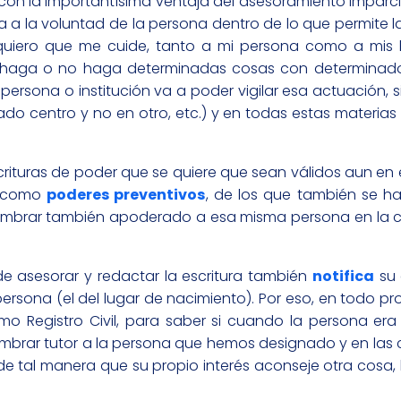
con la importantísima ventaja del asesoramiento imparci
 a la voluntad de la persona dentro de lo que permite la
quiero que me cuide, tanto a mi persona como a mis b
e haga o no haga determinadas cosas con determinados
persona o institución va a poder vigilar esa actuación, s
do centro y no en otro, etc.) y en todas estas materias
scrituras de poder que se quiere que sean válidos aun en
ce como
poderes preventivos
, de los que también se ha
nombrar también apoderado a esa misma persona en la cu
e asesorar y redactar la escritura también
notifica
su 
 persona (el del lugar de nacimiento). Por eso, en todo p
smo Registro Civil, para saber si cuando la persona er
nombrar tutor a la persona que hemos designado y en las
e tal manera que su propio interés aconseje otra cosa, 