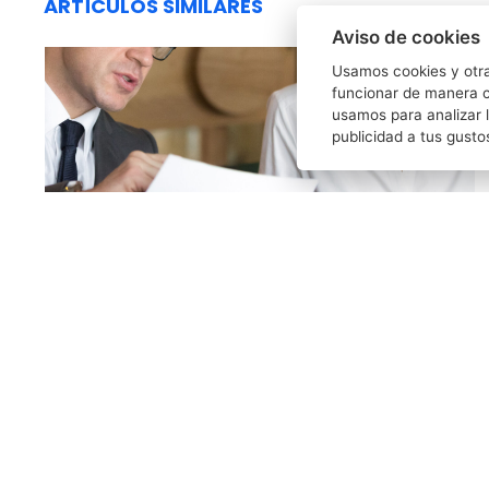
ARTÍCULOS SIMILARES
Aviso de cookies
Usamos cookies y otra
funcionar de manera c
usamos para analizar l
publicidad a tus gusto
SUSANA GARZÓN ECHEVARRÍA
26/03/2026
¿Se puede revocar un poder notarial?
Como regla general sí se puede revocar un poder
notarial y, en determinadas ocasiones, no sólo se