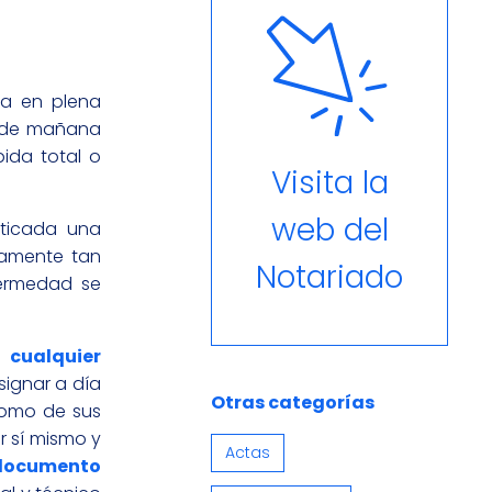
ra en plena
ía de mañana
ida total o
Visita la
web del
sticada una
damente tan
Notariado
fermedad se
r
cualquier
signar a día
Otras categorías
como de sus
r sí mismo y
Actas
documento