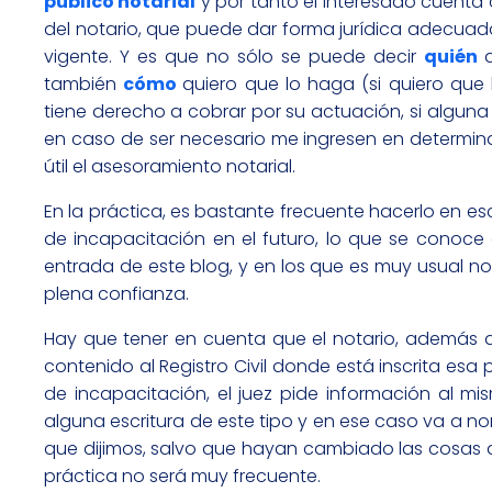
público notarial
y por tanto el interesado cuenta 
del notario, que puede dar forma jurídica adecuada
vigente. Y es que no sólo se puede decir
quién
también
cómo
quiero que lo haga (si quiero qu
tiene derecho a cobrar por su actuación, si alguna 
en caso de ser necesario me ingresen en determina
útil el asesoramiento notarial.
En la práctica, es bastante frecuente hacerlo en e
de incapacitación en el futuro, lo que se cono
entrada de este blog, y en los que es muy usual 
plena confianza.
Hay que tener en cuenta que el notario, además d
contenido al Registro Civil donde está inscrita esa
de incapacitación, el juez pide información al mi
alguna escritura de este tipo y en ese caso va a 
que dijimos, salvo que hayan cambiado las cosas d
práctica no será muy frecuente.