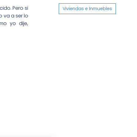
ido. Pero si
Viviendas e Inmuebles
 va a ser lo
mo yo dije,