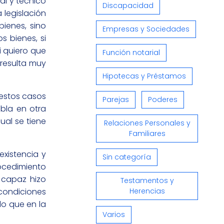
al y técnico
Discapacidad
 legislación
ienes, sino
Empresas y Sociedades
 bienes, si
i quiero que
Función notarial
 resulta muy
Hipotecas y Préstamos
 estos casos
Parejas
Poderes
bla en otra
al se tiene
Relaciones Personales y
Familiares
existencia y
Sin categoría
rocedimiento
a capaz hizo
Testamentos y
Herencias
 condiciones
lo que en la
Varios