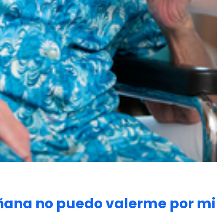
añana no puedo valerme por mi