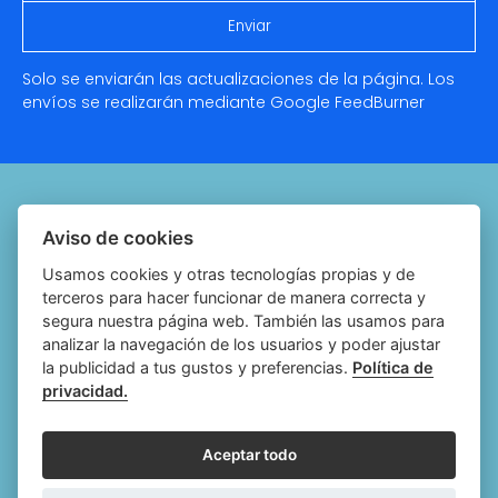
Solo se enviarán las actualizaciones de la página. Los
envíos se realizarán mediante Google
FeedBurner
Quiénes somos
Aviso de cookies
Notariado.org
Usamos cookies y otras tecnologías propias y de
terceros para hacer funcionar de manera correcta y
Política de cookies
segura nuestra página web. También las usamos para
analizar la navegación de los usuarios y poder ajustar
Política de privacidad
la publicidad a tus gustos y preferencias.
Política de
privacidad.
Aviso legal
Configurar cookies
Aceptar todo