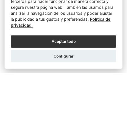
terceros para hacer funcionar de manera correcta y
Empresas y Sociedades
Función notarial
segura nuestra página web. También las usamos para
analizar la navegación de los usuarios y poder ajustar
Hipotecas y Préstamos
Parejas
Poderes
la publicidad a tus gustos y preferencias.
Política de
privacidad.
Relaciones Personales y Familiares
Aceptar todo
Sin categoría
Testamentos y Herencias
Configurar
Varios
Viviendas e Inmuebles
ARTÍCULOS SIMILARES