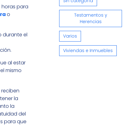
Sin categoría
is horas para
ura
o
Testamentos y
Herencias
o durante el
Varios
ción.
Viviendas e Inmuebles
ue al estar
 el mismo
 reciben
tener la
nto la
atuidad del
es para que