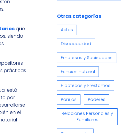
isten
s,
Otras categorías
tarios
que
Actas
os, siendo
os
Discapacidad
Empresas y Sociedades
opositores
es prácticas
Función notarial
Hipotecas y Préstamos
cual está
to por
Parejas
Poderes
sarrollarse
ién en el
Relaciones Personales y
notarial
Familiares