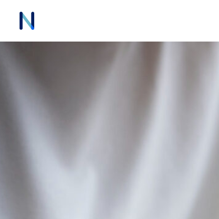
Ir
al
contenido