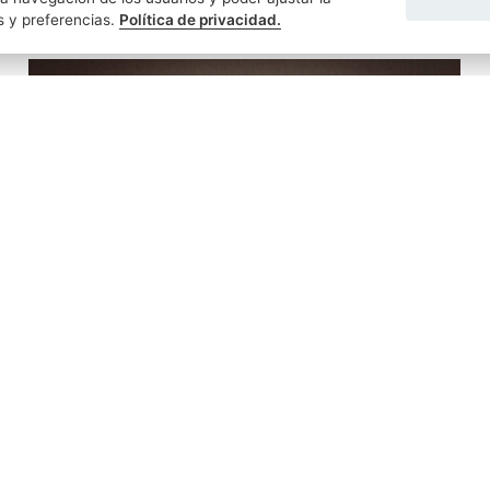
s y preferencias.
Política de privacidad.
FERNANDO RUIZ MOROLLÓN
09/07/2026
Tengo una escritura muy antigua y temo
perderla o que se rompa: ¿debo cambiarla por
una nueva?