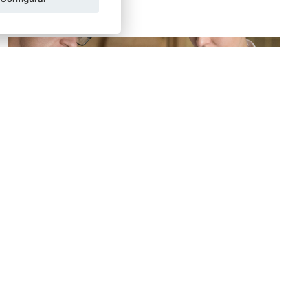
SUSANA GARZÓN ECHEVARRÍA
26/03/2026
¿Se puede revocar un poder notarial?
Como regla general sí se puede revocar un poder
notarial y, en determinadas ocasiones, no sólo se