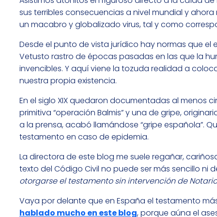
Asistimos atónitos en riguroso directo a la caída d
sus terribles consecuencias a nivel mundial y aho
un macabro y globalizado virus, tal y como corresp
Desde el punto de vista jurídico hay normas que el
Vetusto rastro de épocas pasadas en las que la h
invencibles. Y aquí viene la tozuda realidad a col
nuestra propia existencia.
En el siglo XIX quedaron documentadas al menos cin
primitiva “operación Balmis” y una de gripe, originar
a la prensa, acabó llamándose “gripe española”. Quizá
testamento en caso de epidemia.
La directora de este blog me suele regañar, cariños
texto del Código Civil no puede ser más sencillo ni d
otorgarse el testamento sin intervención de Notario
Vaya por delante que en España el testamento más 
hablado mucho en este blog
, porque aúna el ase