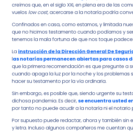
creímos que, en el siglo XXI, en plena era de las com
vuelos
low cost,
acercarse a la notaría podría conve
Confinados en casa, como estamos, y limitada nue
que no hicimos testamento cuando podíamos y sent
tenemos la mala fortuna de que nos toque padecer
La
instrucción de la Dirección General De Seguri
l
as notarías permanecen abiertas para casos d
que la primera recomendación es que pregunte a su 
cuando apaga la luz por la noche y los problemas
hacer su testamento por la vía ordinaria.
Sin embargo, es posible que, siendo urgente su tes
dichosa pandemia. Es decir,
se encuentra usted e
por tanto no puede acudir a la notaría ni el notario p
Por supuesto puede redactar, ahora y también sin 
y letra. Incluso algunos compañeros me cuentan q