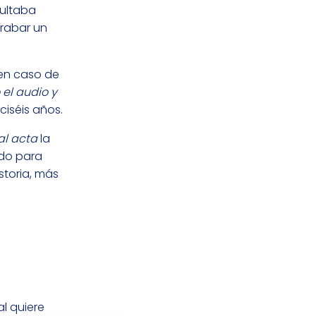
sultaba
grabar un
 en caso de
 el audio y
ciséis años.
al acta
la
ado para
istoria, más
l quiere