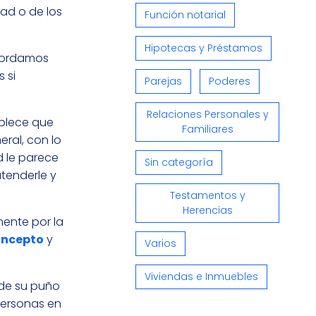
dad o de los
Función notarial
Hipotecas y Préstamos
ecordamos
 si
Parejas
Poderes
Relaciones Personales y
blece que
Familiares
eral, con lo
d le parece
Sin categoría
tenderle y
Testamentos y
Herencias
mente por la
oncepto
y
Varios
Viviendas e Inmuebles
 de su puño
personas en