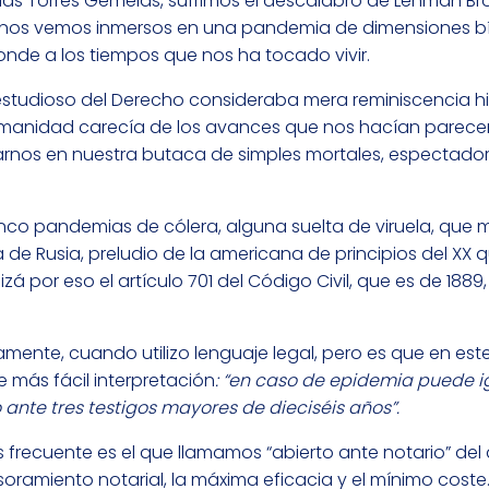
e las Torres Gemelas, sufrimos el descalabro de Lehman Br
ra nos vemos inmersos en una pandemia de dimensiones bí
onde a los tiempos que nos ha tocado vivir.
 estudioso del Derecho consideraba mera reminiscencia hi
umanidad carecía de los avances que nos hacían parece
ocarnos en nuestra butaca de simples mortales, espectado
co pandemias de cólera, alguna suelta de viruela, que m
ia de Rusia, preludio de la americana de principios del XX 
 por eso el artículo 701 del Código Civil, que es de 1889,
amente, cuando utilizo lenguaje legal, pero es que en est
e más fácil interpretación
: “en caso de epidemia puede 
 ante tres testigos mayores de dieciséis años”.
frecuente es el que llamamos “abierto ante notario” del
soramiento notarial, la máxima eficacia y el mínimo cost