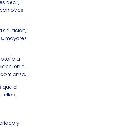
s decir,
 con otros
 situación,
os, mayores
otario a
lace, en el
 confianza.
s que el
 ellos,
o
ariado y