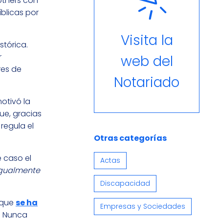
others con
blicas por
Visita la
stórica.
r
web del
res de
Notariado
otivó la
que, gracias
 regula el
Otras categorías
e caso el
Actas
igualmente
Discapacidad
 que
se ha
Empresas y Sociedades
e. Nunca