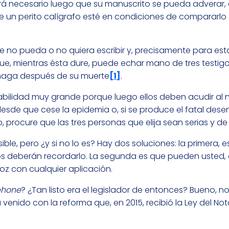
rá necesario luego que su manuscrito se pueda adverar, e
e un perito calígrafo esté en condiciones de compararlo
no pueda o no quiera escribir y, precisamente para esta
 que, mientras ésta dure, puede echar mano de tres testig
e haga después de su muerte
[1]
.
bilidad muy grande porque luego ellos deben acudir al n
esde que cese la epidemia o, si se produce el fatal desen
o, procure que las tres personas que elija sean serias y de
ible, pero ¿y si no lo es? Hay dos soluciones: la primera, e
os deberán recordarlo. La segunda es que pueden usted, o
z con cualquier aplicación.
phone
? ¿Tan listo era el legislador de entonces? Bueno, n
ido con la reforma que, en 2015, recibió la Ley del Not