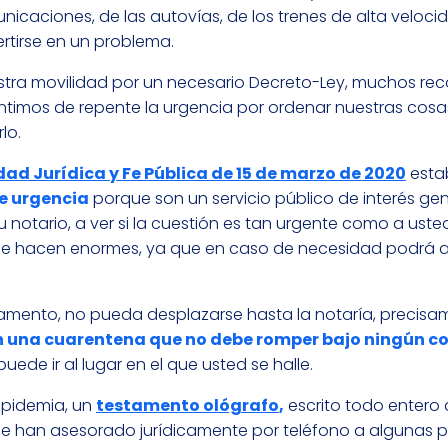
unicaciones, de las autovías, de los trenes de alta veloci
rtirse en un problema.
stra movilidad por un necesario Decreto-Ley, muchos r
imos de repente la urgencia por ordenar nuestras cosas
lo.
dad Jurídica y Fe Pública de 15 de marzo de 2020
esta
e urgencia
porque son un servicio público de interés gen
notario, a ver si la cuestión es tan urgente como a uste
 se hacen enormes, ya que en caso de necesidad podrá a
tamento, no pueda desplazarse hasta la notaría, precisa
n una cuarentena que no debe romper bajo ningún c
uede ir al lugar en el que usted se halle.
epidemia, un
testamento ológrafo
,
escrito todo entero
ue han asesorado jurídicamente por teléfono a algunas 