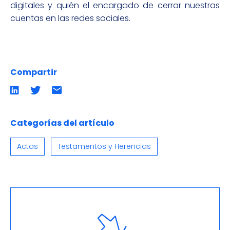
digitales y quién el encargado de cerrar nuestras
cuentas en las redes sociales.
Compartir
Compartir
Compartir
Compartir
en
en
por
LinkedIn
twitter
emailCompartir
por
email
Categorías del artículo
Actas
Testamentos y Herencias