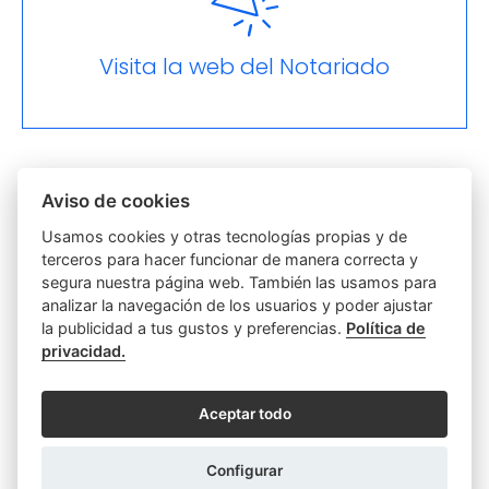
Visita la web del Notariado
Otras categorías
Aviso de cookies
Actas
Discapacidad
Usamos cookies y otras tecnologías propias y de
terceros para hacer funcionar de manera correcta y
segura nuestra página web. También las usamos para
Empresas y Sociedades
Función notarial
analizar la navegación de los usuarios y poder ajustar
la publicidad a tus gustos y preferencias.
Política de
Hipotecas y Préstamos
Parejas
Poderes
privacidad.
Relaciones Personales y Familiares
Aceptar todo
Sin categoría
Testamentos y Herencias
Configurar