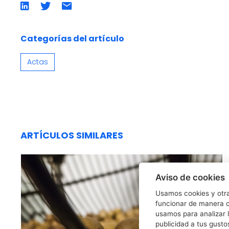
Compartir
Compartir
Compartir
en
en
por
LinkedIn
twitter
emailCompartir
por
email
Categorías del artículo
Actas
ARTÍCULOS SIMILARES
Aviso de cookies
Usamos cookies y otra
funcionar de manera c
usamos para analizar l
publicidad a tus gusto