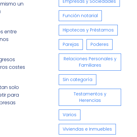
Empresas y Sociedades
o mismo un
a
Función notarial
Hipotecas y Préstamos
s entre
 nos
Parejas
Poderes
Relaciones Personales y
ngresos
Familiares
tros costes
Sin categoría
 tan solo
Testamentos y
tir para
Herencias
mpresas
Varios
Viviendas e Inmuebles