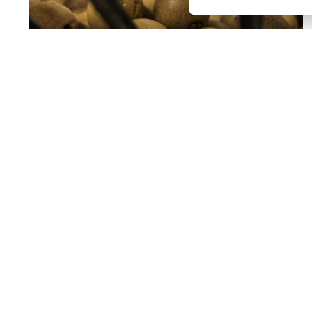
ENRIQUE MONTOLIU ALCÓN
18/12/2025
El papel del notario en premios y concursos
Los publicistas se han encargado de que a ninguno
se nos pase que nos encontramos en plena
campaña navideña. Estas festividades suelen venir ...
LEER MÁS