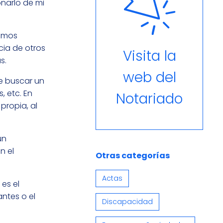
onarlo de mi
somos
cia de otros
Visita la
s.
web del
de buscar un
, etc. En
Notariado
ropia, al
ún
n el
Otras categorías
Actas
es el
antes o el
Discapacidad