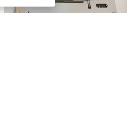
FERNANDO RUIZ MOROLLÓN
14/10/2021
¿Qué papel desempeñan los notarios en los
procesos electorales?
La actuación notarial cuando hay elecciones ha sido
desarrollada ya por otros notarios en este blog. Así,
considero muy recomendable la lectura del ...
LEER MÁS