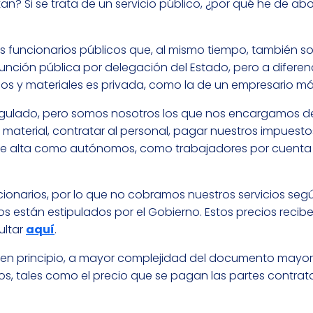
tan? Si se trata de un servicio público, ¿por qué he de ab
s funcionarios públicos que, al mismo tiempo, también 
función pública por delegación del Estado, pero a diferen
nos y materiales es privada, como la de un empresario má
tá regulado, pero somos nosotros los que nos encargamos 
r material, contratar al personal, pagar nuestros impuestos
e alta como autónomos, como trabajadores por cuenta p
onarios, por lo que no cobramos nuestros servicios seg
 están estipulados por el Gobierno. Estos precios recibe
ultar
aquí
.
 en principio, a mayor complejidad del documento mayor 
vos, tales como el precio que se pagan las partes contrat