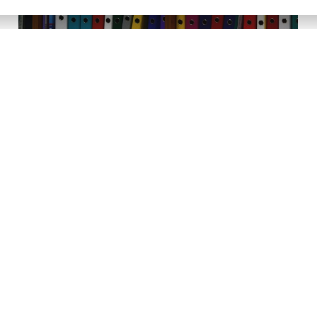
JOSÉ MARÍA RILO NIETO
02/12/2021
Archivo notarial y sus costes
Es muy frecuente que después de firmarse y
autorizarse un documento público en la notaría, los
interesados pregunten por qué no se lo llevan ...
LEER MÁS