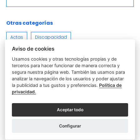
Otras categorías
Actas
Discapacidad
Aviso de cookies
Empresas y Sociedades
Función notarial
Usamos cookies y otras tecnologías propias y de
terceros para hacer funcionar de manera correcta y
Hipotecas y Préstamos
Parejas
Poderes
segura nuestra página web. También las usamos para
analizar la navegación de los usuarios y poder ajustar
Relaciones Personales y Familiares
la publicidad a tus gustos y preferencias.
Política de
privacidad.
Sin categoría
Testamentos y Herencias
Aceptar todo
Varios
Viviendas e Inmuebles
Configurar