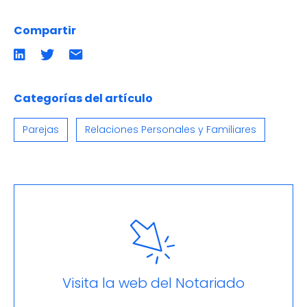
Compartir
Compartir
Compartir
Compartir
en
en
por
LinkedIn
twitter
emailCompartir
por
email
Categorías del artículo
Parejas
Relaciones Personales y Familiares
Visita la web del Notariado