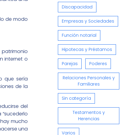
Discapacidad
erlo de modo
Empresas y Sociedades
Función notarial
Hipotecas y Préstamos
l patrimonio
n internet o
Parejas
Poderes
Relaciones Personales y
o que sería
Familiares
ciones de la
Sin categoría
educirse del
Testamentos y
 “sucederlo
Herencias
e hay mucho
hacerse una
Varios