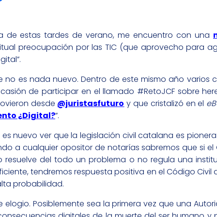
na de estas tardes de verano, me encuentro con una
bitual preocupación por las TIC (que aprovecho para ag
ital”.
e no es nada nuevo. Dentro de este mismo año varios
casión de participar en el llamado #RetoJCF sobre here
ovieron desde
@juristasfuturo
y que cristalizó en el
eB
nto ¿Digital?
”.
s nuevo ver que la legislación civil catalana es pionera y
do a cualquier opositor de notarías sabremos que si el 
resuelve del todo un problema o no regula una institu
uficiente, tendremos respuesta positiva en el Código Civil
lta probabilidad.
 elogio. Posiblemente sea la primera vez que una Autor
as consecuencias digitales de la muerte del ser humano y