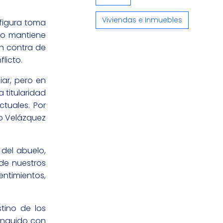
Viviendas e Inmuebles
figura toma
 lo mantiene
en contra de
licto.
ar, pero en
 titularidad
ctuales. Por
o Velázquez
 del abuelo,
 de nuestros
entimientos,
tino de los
tinguido con