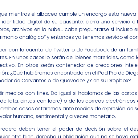
que mientras el albacea cumple un encargo esta nueva 
 identidad digital de su causante: cierra una servicio o
libros, archivos en la nube… cabe preguntarse si incluso 
trimonio analógico” y entonces ya tenemos servido el conf
r con la cuenta de Twitter o de Facebook de un famili
es. En unos casos lo serán de bienes materiales, como la
ctivo. En otros serán contenedor de creaciones intele
ión: ¿Qué hubiéramos encontrado en el iPad Pro de Dieg
denador de Cervantes o de Quevedo? ¿Y en su Dropbox?
 medios con fines. Da igual si hablamos de las cartas
lata, cintas con lacre) o de los correos electrónicos
en ambos casos estaremos ante medios de expresión de s
e valor humano, sentimental y a veces monetario.
eredero deben tener el poder de decisión sobre el des
quier otro bien, derecho u obligación que no se haya ex