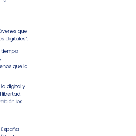
 jóvenes que
 digitales”.
s tiempo
A
menos que la
a digital y
libertad.
ambién los
n España