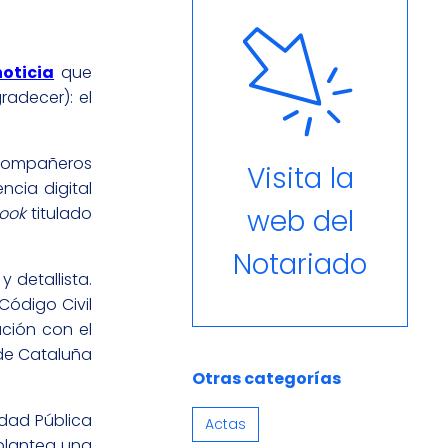
noticia
que
radecer): el
 compañeros
Visita la
ncia digital
ook
titulado
web del
Notariado
 detallista.
Código Civil
ción con el
 de Cataluña
Otras categorías
idad Pública
Actas
 plantea una