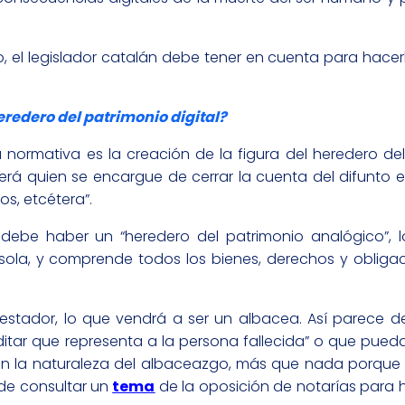
io, el legislador catalán debe tener en cuenta para hac
eredero del patrimonio digital?
ura normativa es la creación de la figura del heredero de
será quien se encargue de cerrar la cuenta del difunto e
os, etcétera”.
 debe haber un “heredero del patrimonio analógico”, l
sola, y comprende todos los bienes, derechos y obliga
 testador, lo que vendrá a ser un albacea. Así parece d
tar que representa a la persona fallecida” o que pueda
a en la naturaleza del albaceazgo, más que nada porqu
ede consultar un
tema
de la oposición de notarías para 