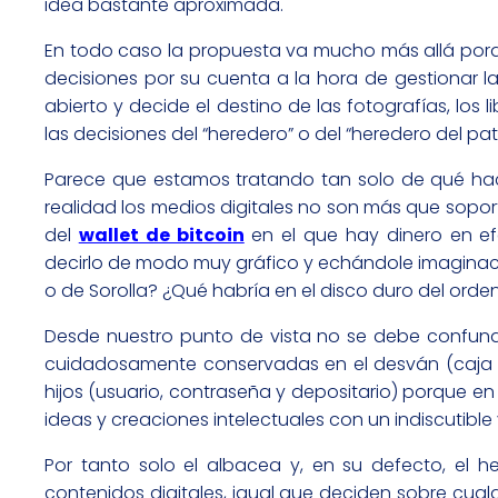
idea bastante aproximada.
En todo caso la propuesta va mucho más allá por
decisiones por su cuenta a la hora de gestionar la
abierto y decide el destino de las fotografías, los 
las decisiones del “heredero” o del “heredero del pa
Parece que estamos tratando tan solo de qué hace
realidad los medios digitales no son más que soport
del
wallet de bitcoin
en el que hay dinero en efe
decirlo de modo muy gráfico y echándole imaginac
o de Sorolla? ¿Qué habría en el disco duro del or
Desde nuestro punto de vista no se debe confundir
cuidadosamente conservadas en el desván (caja de 
hijos (usuario, contraseña y depositario) porque 
ideas y creaciones intelectuales con un indiscutibl
Por tanto solo el albacea y, en su defecto, el h
contenidos digitales, igual que deciden sobre cual