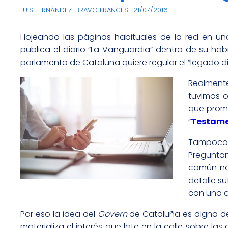
LUIS FERNÁNDEZ-BRAVO FRANCÉS
21/07/2016
Hojeando las páginas habituales de la red en u
publica el diario “La Vanguardia” dentro de su ha
parlamento de Cataluña quiere regular el “legado dig
Realment
tuvimos o
que prom
“
Testame
Tampoco e
Preguntan
común no 
detalle s
con una a
Por eso la idea del
Govern
de Cataluña es digna de
materializa el interés que late en la calle sobre l