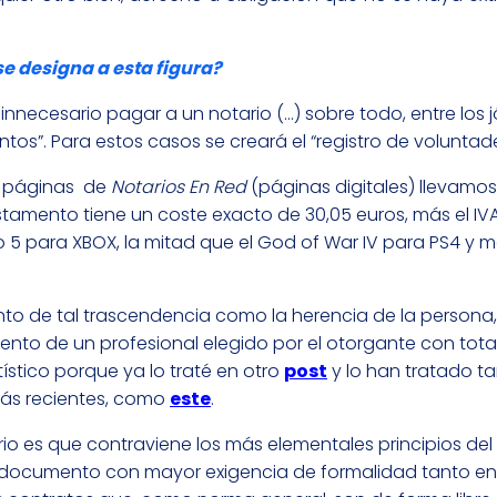
e designa a esta figura?
innecesario pagar a un notario (…) sobre todo, entre los
tos”. Para estos casos se creará el “registro de voluntades
as páginas de
Notarios En Red
(páginas digitales) llevamo
stamento tiene un coste exacto de 30,05 euros, más el IV
 5 para XBOX, la mitad que el God of War IV para PS4 y 
o de tal trascendencia como la herencia de la persona, l
ento de un profesional elegido por el otorgante con total 
stico porque ya lo traté en otro
post
y lo han tratado t
más recientes, como
este
.
io es que contraviene los más elementales principios del
o documento con mayor exigencia de formalidad tanto e