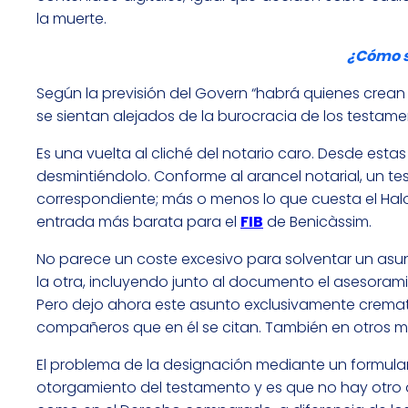
la muerte.
¿Cómo s
Según la previsión del Govern “habrá quienes crean 
se sientan alejados de la burocracia de los testamen
Es una vuelta al cliché del notario caro. Desde est
desmintiéndolo. Conforme al arancel notarial, un te
correspondiente; más o menos lo que cuesta el Halo
entrada más barata para el
FIB
de Benicàssim.
No parece un coste excesivo para solventar un asunt
la otra, incluyendo junto al documento el asesorami
Pero dejo ahora este asunto exclusivamente crematí
compañeros que en él se citan. También en otros 
El problema de la designación mediante un formular
otorgamiento del testamento y es que no hay otr