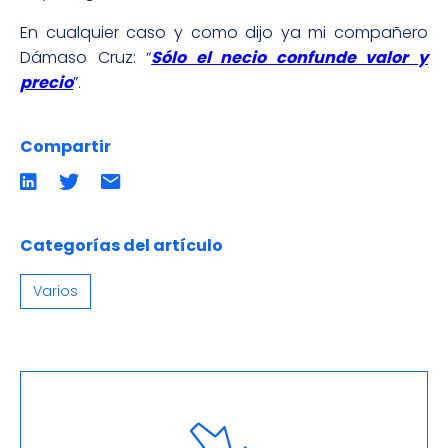
En cualquier caso y como dijo ya mi compañero
Dámaso Cruz: “
Sólo el necio confunde valor y
precio
”.
Compartir
Compartir
Compartir
Compartir
en
en
por
LinkedIn
twitter
emailCompartir
por
email
Categorías del artículo
Varios