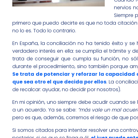
nervios 
Siempre p
primero que puedo decirte es que no toda citación o
no lo es. Todo lo contrario.
En España, la conciliación no ha tenido éxito y se
verdadero interés en ella: se cumplía el trámite y
trata de conseguir que cumpla su función, no só
durante el procedimiento, sino también porque amp
Se trata de potenciar y reforzar la capacidad 
que sea otro el que decida por ellos
. La concili
de recalcar: ayudar, no decidir por nosotros).
En mi opinión, uno siempre debe acudir cuando se l
a un acuerdo. Ya se sabe:
“más vale un mal acuer
pero es que, además, corremos el riesgo de que p
Si somos citados para intentar resolver una contro
posterior, si es que se llega a él,
el juez puede en