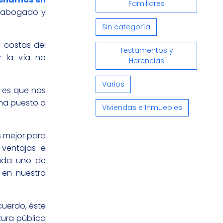
Familiares
de abogado y
Sin categoría
 costas del
Testamentos y
r la vía no
Herencias
Varios
 es que nos
 ha puesto a
Viviendas e Inmuebles
s mejor para
 ventajas e
cada uno de
 en nuestro
cuerdo, éste
itura pública