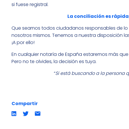
si fuese registral.
La conciliación es rápida
Que seamos todos ciudadanos responsables de lo q
nosotros mismos. Tenemos a nuestra disposición las
¡A por ello!
En cualquier notaría de España estaremos más que d
Pero no te olvides, la decisión es tuya.
“
Si está buscando a la persona 
Compartir
Compartir
Compartir
Compartir
en
en
por
LinkedIn
twitter
emailCompartir
por