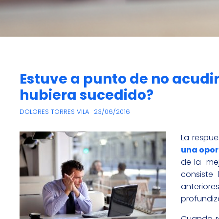
Estuve a punto de no acudir
hubiera sucedido?
DOLORES TORRES VILA
23/06/2016
La respu
una opor
de la mej
consiste
anterior
profundiza
Cuando re