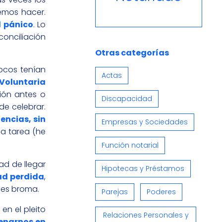
emos hacer.
l pánico
. Lo
conciliación
Otras categorías
Pocos tenían
Actas
 Voluntaria
ión antes o
Discapacidad
de celebrar.
encias, sin
Empresas y Sociedades
sa tarea (he
Función notarial
ad de llegar
Hipotecas y Préstamos
ad perdida
,
o es broma.
Parejas
Poderes
, en el pleito
Relaciones Personales y
denarnos en