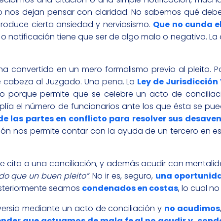
no nos dejan pensar con claridad. No sabemos qué deb
roduce cierta ansiedad y nerviosismo.
Que no cunda e
 notificación tiene que ser de algo malo o negativo. La 
 ha convertido en un mero formalismo previo al pleito. 
 de cabeza al Juzgado. Una pena. La
Ley de Jurisdicción
lo porque permite que se celebre un acto de conciliac
lía el número de funcionarios ante los que ésta se pue
de las partes en conflicto para resolver sus desaven
ación nos permite contar con la ayuda de un tercero en e
e cita a una conciliación, y además acudir con mentalid
do que un buen pleito”
. No ir es, seguro,
una oportunid
osteriormente seamos
condenados en costas
, lo cual n
versia mediante un acto de conciliación y
no acudimos
tender que actuamos de mala fe al no acudir y, con