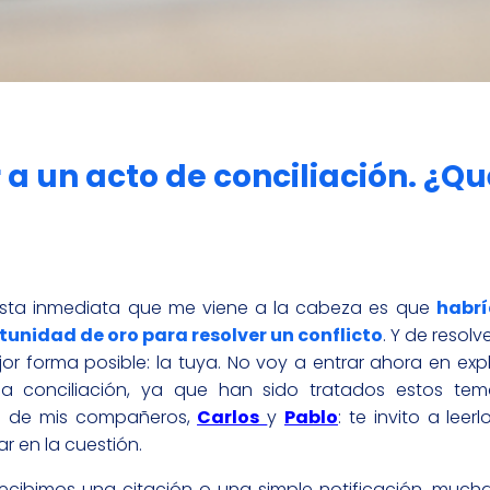
 a un acto de conciliación. ¿Qu
esta inmediata que me viene a la cabeza es que
habrí
tunidad de oro para resolver un conflicto
. Y de resol
or forma posible: la tuya. No voy a entrar ahora en exp
 la conciliación, ya que han sido tratados estos te
es de mis compañeros,
Carlos
y
Pablo
: te invito a leerl
r en la cuestión.
cibimos una citación o una simple notificación, mucha