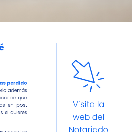
é
as perdido
verlo además
licar en qué
Visita la
mas en post
os si quieres
web del
Notariado
s veces los