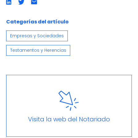
Compartir
Compartir
Compartir
en
en
por
LinkedIn
twitter
emailCompartir
por
email
Categorías del artículo
Empresas y Sociedades
Testamentos y Herencias
Visita la web del Notariado