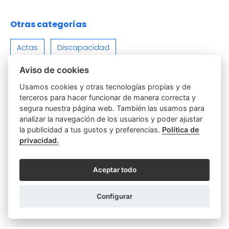
Otras categorías
Actas
Discapacidad
Aviso de cookies
Empresas y Sociedades
Función notarial
Usamos cookies y otras tecnologías propias y de
Hipotecas y Préstamos
Parejas
Poderes
terceros para hacer funcionar de manera correcta y
segura nuestra página web. También las usamos para
Relaciones Personales y Familiares
analizar la navegación de los usuarios y poder ajustar
la publicidad a tus gustos y preferencias.
Política de
privacidad.
Sin categoría
Testamentos y Herencias
Varios
Viviendas e Inmuebles
Aceptar todo
Configurar