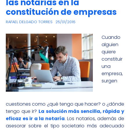
las notarías en la
constitución de empresas
RAFAEL DELGADO TORRES
25/01/2016
Cuando
alguien
quiere
constituir
una
empresa,
surgen
cuestiones como ¿qué tengo que hacer? o ¿dónde
tengo que ir?
La solución más sencilla, rápida y
eficaz es ir a la notaría
. Los notarios, además de
asesorar sobre el tipo societario más adecuado