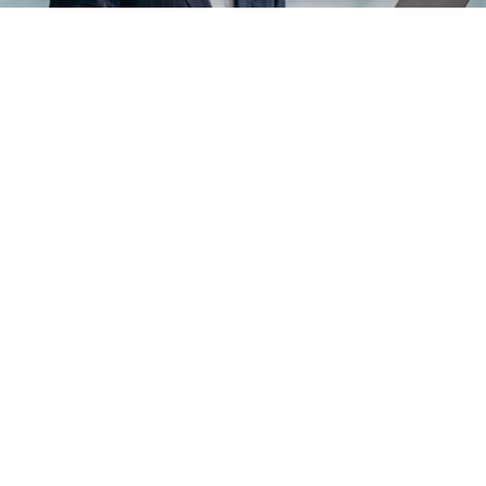
ALEJANDRO RUIZ-AYÚCAR
11/12/2025
Cómo constituir una sociedad mercantil de
forma telemática
Sin duda es el mundo mercantil y el de las empresas
uno de los más favorecidos por la implantación de los
procesos digitales. Todo lo que concierne ...
LEER MÁS