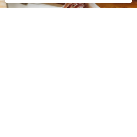
FERNANDO RUIZ MOROLLÓN
29/01/2026
Requisitos para contraer matrimonio y
divorciarse ante notario
En primer lugar, debe diferenciarse entre el expediente
previo para la celebración del matrimonio y el acto civil
de la celebración del matrimonio. ...
LEER MÁS