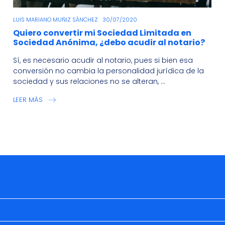
LUIS MARIANO MUÑIZ SÁNCHEZ
30/07/2020
Quiero convertir mi Sociedad Limitada en
Sociedad Anónima, ¿debo acudir al notario?
Sí, es necesario acudir al notario, pues si bien esa
conversión no cambia la personalidad jurídica de la
sociedad y sus relaciones no se alteran, ...
LEER MÁS