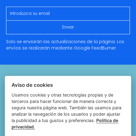
Solo se enviarán las actualizaciones de la página. Los
envíos se realizarán mediante Google
FeedBurner
Quiénes somos
Aviso de cookies
Notariado.org
Usamos cookies y otras tecnologías propias y de
terceros para hacer funcionar de manera correcta y
Política de cookies
segura nuestra página web. También las usamos para
analizar la navegación de los usuarios y poder ajustar
Política de privacidad
la publicidad a tus gustos y preferencias.
Política de
privacidad.
Aviso legal