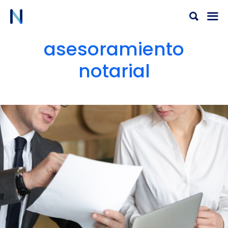
Ir
al
contenido
asesoramiento
notarial