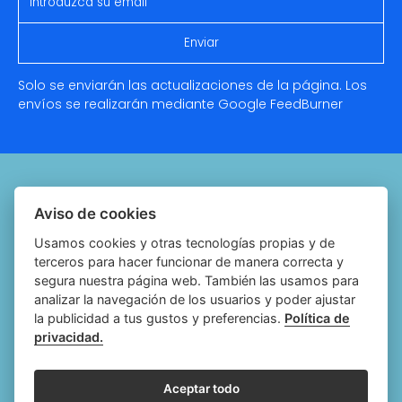
Solo se enviarán las actualizaciones de la página. Los
envíos se realizarán mediante Google
FeedBurner
Quiénes somos
Aviso de cookies
Notariado.org
Usamos cookies y otras tecnologías propias y de
terceros para hacer funcionar de manera correcta y
Política de cookies
segura nuestra página web. También las usamos para
analizar la navegación de los usuarios y poder ajustar
Política de privacidad
la publicidad a tus gustos y preferencias.
Política de
privacidad.
Aviso legal
Configurar cookies
Aceptar todo