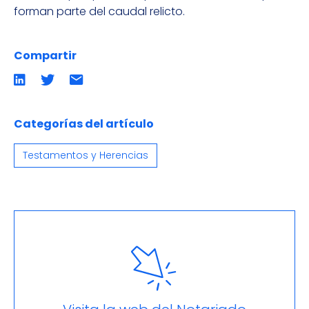
forman parte del caudal relicto.
Compartir
Compartir
Compartir
Compartir
en
en
por
LinkedIn
twitter
emailCompartir
por
email
Categorías del artículo
Testamentos y Herencias