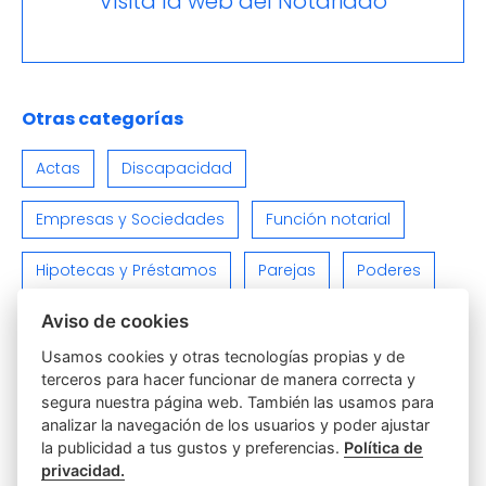
Visita la web del Notariado
Otras categorías
Actas
Discapacidad
Empresas y Sociedades
Función notarial
Hipotecas y Préstamos
Parejas
Poderes
Aviso de cookies
Relaciones Personales y Familiares
Usamos cookies y otras tecnologías propias y de
Sin categoría
Testamentos y Herencias
terceros para hacer funcionar de manera correcta y
segura nuestra página web. También las usamos para
Varios
Viviendas e Inmuebles
analizar la navegación de los usuarios y poder ajustar
la publicidad a tus gustos y preferencias.
Política de
privacidad.