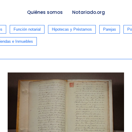
Quiénes somos
Notariado.org
es
Función notarial
Hipotecas y Préstamos
Parejas
Po
iendas e Inmuebles