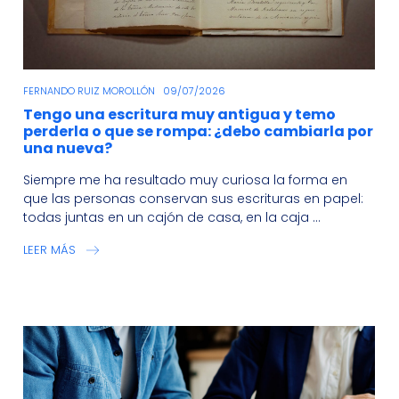
FERNANDO RUIZ MOROLLÓN
09/07/2026
Tengo una escritura muy antigua y temo
perderla o que se rompa: ¿debo cambiarla por
una nueva?
Siempre me ha resultado muy curiosa la forma en
que las personas conservan sus escrituras en papel:
todas juntas en un cajón de casa, en la caja ...
LEER MÁS