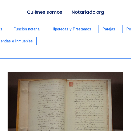
Quiénes somos
Notariado.org
es
Función notarial
Hipotecas y Préstamos
Parejas
Po
iendas e Inmuebles