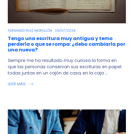
FERNANDO RUIZ MOROLLÓN
09/07/2026
Tengo una escritura muy antigua y temo
perderla o que se rompa: ¿debo cambiarla por
una nueva?
Siempre me ha resultado muy curiosa la forma en
que las personas conservan sus escrituras en papel:
todas juntas en un cajón de casa, en la caja ...
LEER MÁS