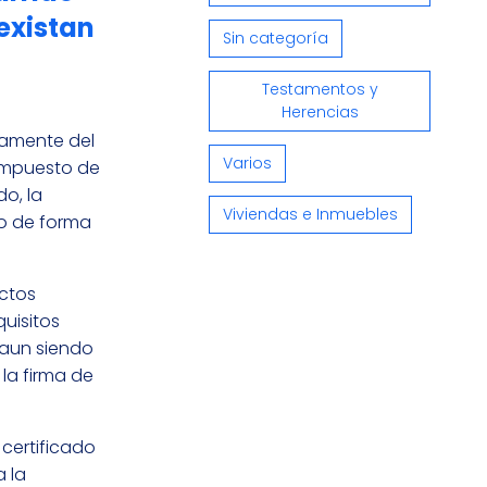
existan
Sin categoría
Testamentos y
Herencias
damente del
Varios
 impuesto de
do, la
Viviendas e Inmuebles
ho de forma
ctos
uisitos
 aun siendo
la firma de
 certificado
 la