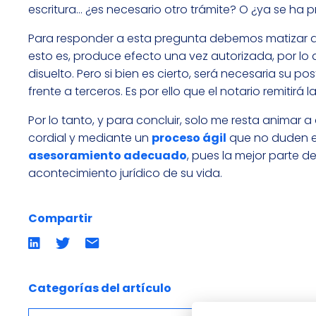
escritura… ¿es necesario otro trámite? O ¿ya se ha 
Para responder a esta pregunta debemos matizar 
esto es, produce efecto una vez autorizada, por lo
disuelto. Pero si bien es cierto, será necesaria su pos
frente a terceros. Es por ello que el notario remitirá 
Por lo tanto, y para concluir, solo me resta animar
cordial y mediante un
proceso ágil
que no duden en
asesoramiento adecuado
, pues la mejor parte d
acontecimiento jurídico de su vida.
Compartir
Compartir
Compartir
Compartir
en
en
por
LinkedIn
twitter
emailCompartir
por
email
Categorías del artículo