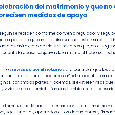
elebración del matrimonio y que no 
 precisen medidas de apoyo
e según se realicen conforme convenio regulador y segui
que a pesar de que ambas disoluciones están sujetas al
acto estará exento de tributar; mientras que, en el segun
 en cuenta la causa subjetiva de la misma al haberse hec
l será
revisado por el notario
para controlar que los pa
ninguna de las partes, debemos añadir respecto a sus req
inas por ambas partes. Y además, si existieren hijos que
ivieran en el domicilio familiar, también será necesaria 
e familia, el certificado de inscripción del matrimonio y el
yuges. Una vez, aportados estos documentos y firmada