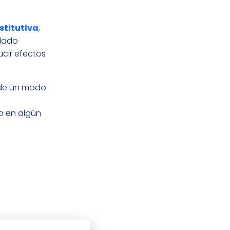
stitutiva
,
edado
ducir efectos
o de un modo
do en algún