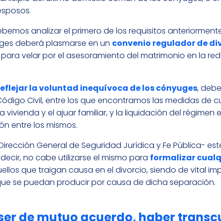
 esposos.
emos analizar el primero de los requisitos anteriorment
uges deberá plasmarse en un
convenio regulador de di
 para velar por el asesoramiento del matrimonio en la re
reflejar la voluntad inequívoca de los cónyuges
, debe
 Código Civil, entre los que encontramos las medidas de 
 vivienda y el ajuar familiar, y la liquidación del régime
ón entre los mismos.
irección General de Seguridad Jurídica y Fe Pública- es
decir, no cabe utilizarse el mismo para
formalizar cualq
uellos que traigan causa en el divorcio, siendo de vital i
 que se puedan producir por causa de dicha separación.
 ser de mutuo acuerdo
, haber transc