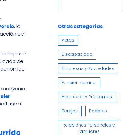
e
Otras categorías
vorcio
, lo
dacción del
Actas
 incorporar
Discapacidad
cuidado de
Empresas y Sociedades
n económico
Función notarial
te convenio
uier
Hipotecas y Préstamos
mportancia
Parejas
Poderes
Relaciones Personales y
urrido
Familiares