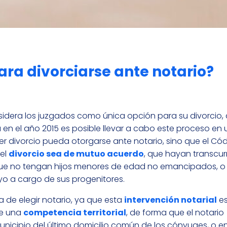
ara divorciarse ante notario?
idera los juzgados como única opción para su divorcio, 
a en el año 2015 es posible llevar a cabo este proceso en 
ier divorcio pueda otorgarse ante notario, sino que el Cód
 el
divorcio sea de mutuo acuerdo
, que hayan transcu
 que no tengan hijos menores de edad no emancipados, o
 a cargo de sus progenitores.
 de elegir notario, ya que esta
intervención notarial
es
ce una
competencia territorial
, de forma que el notario
nicipio del último domicilio común de los cónyuges, o en