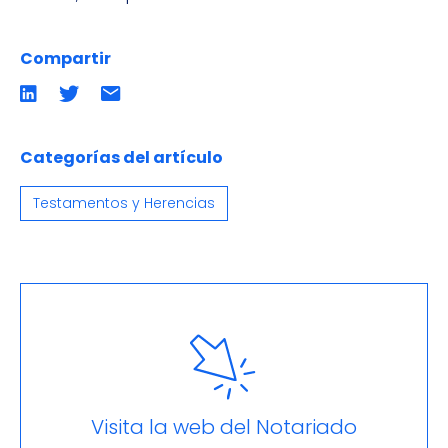
Compartir
Compartir
Compartir
Compartir
en
en
por
LinkedIn
twitter
emailCompartir
por
email
Categorías del artículo
Testamentos y Herencias
Visita la web del Notariado