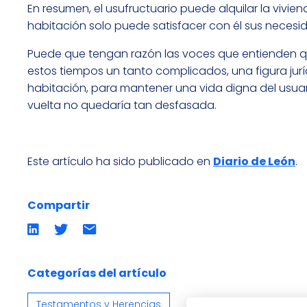
En resumen, el usufructuario puede alquilar la vivie
habitación solo puede satisfacer con él sus necesi
Puede que tengan razón las voces que entienden q
estos tiempos un tanto complicados, una figura jurí
habitación, para mantener una vida digna del usua
vuelta no quedaría tan desfasada.
Este artículo ha sido publicado en
Diario de León
.
Compartir
Compartir
Compartir
Compartir
en
en
por
LinkedIn
twitter
emailCompartir
por
email
Categorías del artículo
Testamentos y Herencias