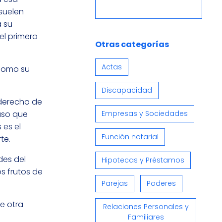
 suelen
a su
el primero
Otras categorías
Actas
 como su
Discapacidad
 derecho de
 uso que
Empresas y Sociedades
 es el
Función notarial
te.
des del
Hipotecas y Préstamos
os frutos de
Parejas
Poderes
e otra
Relaciones Personales y
Familiares