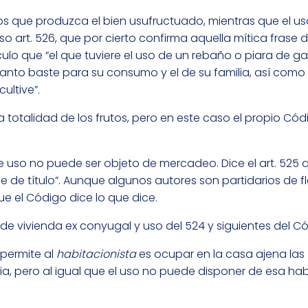
tos que produzca el bien usufructuado, mientras que el uso
ioso art. 526, que por cierto confirma aquella mítica frase 
tículo que “el que tuviere el uso de un rebaño o piara de g
anto baste para su consumo y el de su familia, así como 
ultive”.
a totalidad de los frutos, pero en este caso el propio Cód
e uso no puede ser objeto de mercadeo. Dice el art. 525 
 de título”. Aunque algunos autores son partidarios de fle
que el Código dice lo que dice.
e vivienda ex conyugal y uso del 524 y siguientes del Cód
 permite al
habitacionista
es ocupar en la casa ajena las
ia, pero al igual que el uso no puede disponer de esa ha