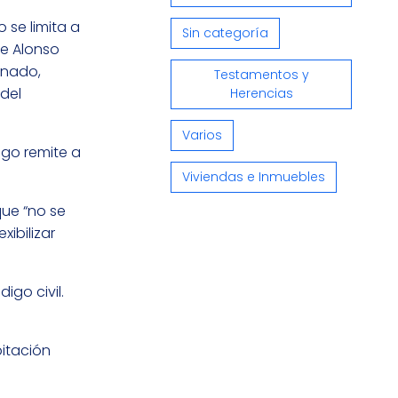
 se limita a
Sin categoría
de Alonso
anado,
Testamentos y
del
Herencias
Varios
igo remite a
Viviendas e Inmuebles
que “no se
xibilizar
igo civil.
bitación