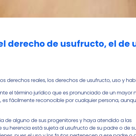
el derecho de usufructo, el de 
vo a los derechos reales, los derechos de usufructo, uso y hab
ente el término jurídico que es pronunciado de un mayor
, es fácilmente reconocible por cualquier persona, aunq
cia de alguno de sus progenitores y haya atendido a las
e su herencia está sujeta al usufructo de su padre o de 
enes, pues el uso y los frutos pertenecen a ese padre o 