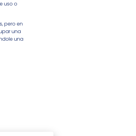
de uso o
, pero en
cupar una
ándole una