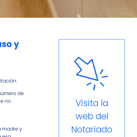
uso y
itación.
 número de
Visita la
ue no
web del
Notariado
su madre y
a esa