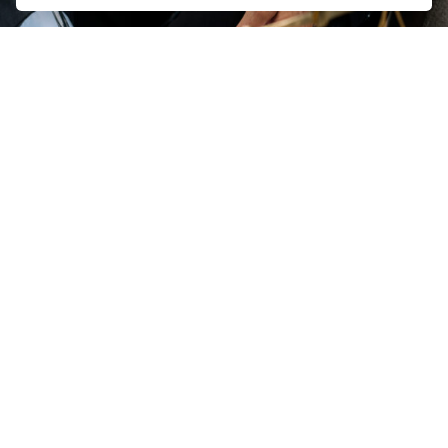
ITZIAR RAMOS MEDINA
23/07/2026
Jurisdicción voluntaria: el notario como
autoridad pública al servicio de una justicia
más eficiente
La principal finalidad de la Ley 15/2015, cuyo aniversario
celebramos hoy, 23 de julio, fue reforzar el derecho de
los ciudadanos a obtener una ...
LEER MÁS