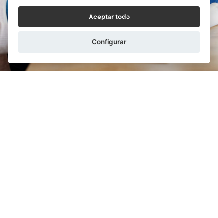
Aceptar todo
Configurar
EDUARDO AMAT ALCARAZ
12/02/2026
¿Qué implicaciones tiene avalar a un hijo frente
al banco?
Es ley de vida que un padre dé todo lo que esté en su
mano por el bien de sus hijos, no solamente durante
sus primeros años de vida en que ...
LEER MÁS