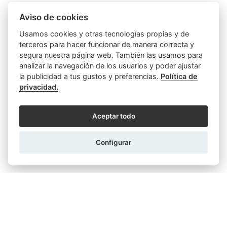
Hipotecas y Préstamos
Parejas
Poderes
Aviso de cookies
Usamos cookies y otras tecnologías propias y de
Relaciones Personales y Familiares
terceros para hacer funcionar de manera correcta y
segura nuestra página web. También las usamos para
Sin categoría
Testamentos y Herencias
analizar la navegación de los usuarios y poder ajustar
la publicidad a tus gustos y preferencias.
Política de
Varios
Viviendas e Inmuebles
privacidad.
Aceptar todo
Configurar
ARTÍCULOS SIMILARES