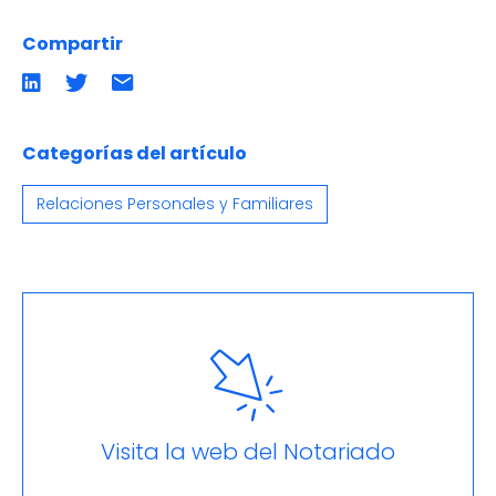
Compartir
Compartir
Compartir
Compartir
en
en
por
LinkedIn
twitter
emailCompartir
por
email
Categorías del artículo
Relaciones Personales y Familiares
Visita la web del Notariado