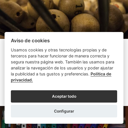
Aviso de cookies
ENRIQUE MONTOLIU ALCÓN
18/12/2025
Usamos cookies y otras tecnologías propias y de
El papel del notario en premios y concursos
terceros para hacer funcionar de manera correcta y
segura nuestra página web. También las usamos para
Los publicistas se han encargado de que a ninguno se
analizar la navegación de los usuarios y poder ajustar
nos pase que nos encontramos en plena campaña
la publicidad a tus gustos y preferencias.
Política de
navideña. Estas festividades suelen venir ...
privacidad.
LEER MÁS
Aceptar todo
Configurar