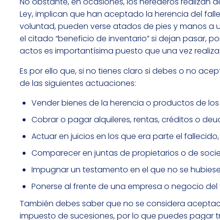
No obstante, en ocasiones, los herederos realizan
Ley, implican que han aceptado la herencia del fal
voluntad, pueden verse atados de pies y manos a una
el citado “beneficio de inventario” si dejan pasar, 
actos es importantísima puesto que una vez realiz
Es por ello que, si no tienes claro si debes o no a
de las siguientes actuaciones:
Vender bienes de la herencia o productos de los
Cobrar o pagar alquileres, rentas, créditos o deu
Actuar en juicios en los que era parte el fallecid
Comparecer en juntas de propietarios o de socie
Impugnar un testamento en el que no se hubies
Ponerse al frente de una empresa o negocio del f
También debes saber que no se considera aceptació
impuesto de sucesiones, por lo que puedes pagar 