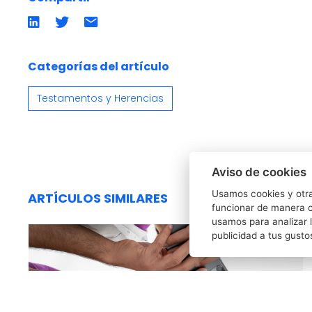
Compartir
Compartir
Compartir
en
en
por
LinkedIn
twitter
emailCompartir
por
email
Categorías del artículo
Testamentos y Herencias
Aviso de cookies
Usamos cookies y otra
ARTÍCULOS SIMILARES
funcionar de manera c
usamos para analizar l
publicidad a tus gusto