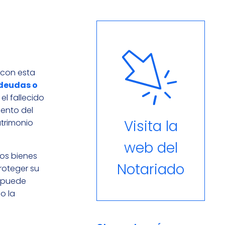
 con esta
deudas o
el fallecido
iento del
Visita la
atrimonio
web del
ios bienes
Notariado
roteger su
o puede
o la