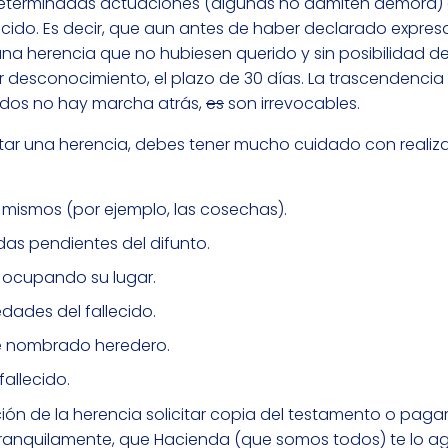
 determinadas actuaciones (algunas no admiten demora) 
lecido. Es decir, que aun antes de haber declarado expre
 herencia que no hubiesen querido y sin posibilidad de u
por desconocimiento, el plazo de 30 días. La trascendenci
ados no hay marcha atrás,
es
son irrevocables.
ceptar una herencia, debes tener mucho cuidado con realiz
 mismos (por ejemplo, las cosechas).
das pendientes del difunto.
o, ocupando su lugar.
dades del fallecido.
e nombrado heredero.
allecido.
n de la herencia solicitar copia del testamento o pagar
tranquilamente, que Hacienda (que somos todos) te lo a