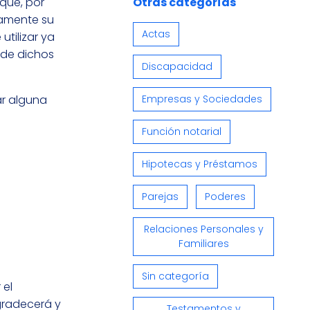
Otras categorías
que, por
samente su
Actas
tilizar ya
a de dichos
Discapacidad
Empresas y Sociedades
ar alguna
Función notarial
Hipotecas y Préstamos
Parejas
Poderes
Relaciones Personales y
Familiares
Sin categoría
 el
gradecerá y
Testamentos y