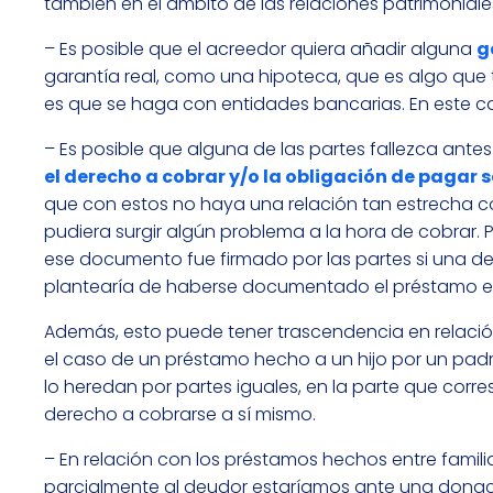
también en el ámbito de las relaciones patrimonial
– Es posible que el acreedor quiera añadir alguna
g
garantía real, como una hipoteca, que es algo que
es que se haga con entidades bancarias. En este ca
– Es posible que alguna de las partes fallezca ante
el derecho a cobrar y/o la obligación de pagar 
que con estos no haya una relación tan estrecha com
pudiera surgir algún problema a la hora de cobrar.
ese documento fue firmado por las partes si una de
plantearía de haberse documentado el préstamo en 
Además, esto puede tener trascendencia en relación
el caso de un préstamo hecho a un hijo por un padre 
lo heredan por partes iguales, en la parte que corr
derecho a cobrarse a sí mismo.
– En relación con los préstamos hechos entre familia
parcialmente al deudor estaríamos ante una donac