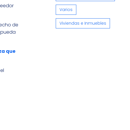
reedor
Varios
Viviendas e Inmuebles
hecho de
r pueda
za que
el