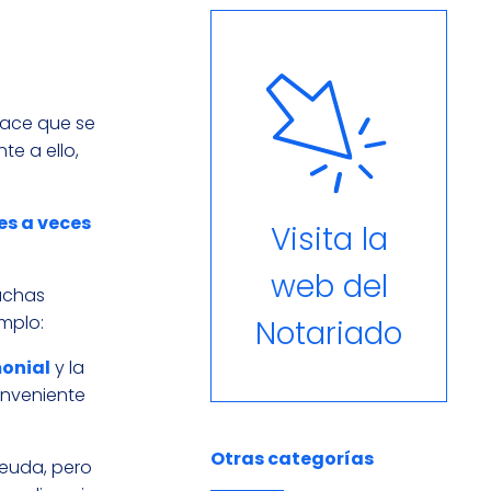
hace que se
e a ello,
es a veces
Visita la
web del
uchas
emplo:
Notariado
onial
y la
onveniente
Otras categorías
deuda, pero