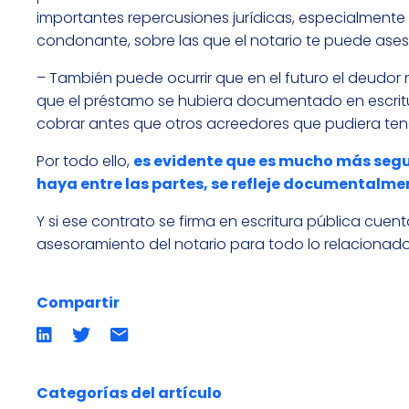
importantes repercusiones jurídicas, especialmente 
condonante, sobre las que el notario te puede ases
– También puede ocurrir que en el futuro el deudor
que el préstamo se hubiera documentado en escrit
cobrar antes que otros acreedores que pudiera ten
Por todo ello,
es evidente que es mucho más segu
haya entre las partes, se refleje documentalm
Y si ese contrato se firma en escritura pública cue
asesoramiento del notario para todo lo relacionad
Compartir
Compartir
Compartir
Compartir
en
en
por
LinkedIn
twitter
emailCompartir
por
email
Categorías del artículo