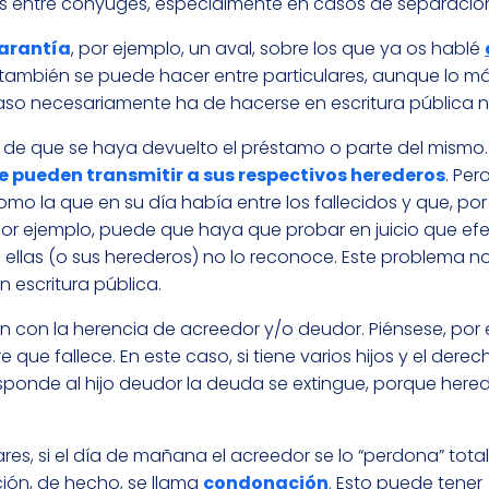
es entre cónyuges, especialmente en casos de separación
arantía
, por ejemplo, un aval, sobre los que ya os hablé
 también se puede hacer entre particulares, aunque lo m
so necesariamente ha de hacerse en escritura pública no
s de que se haya devuelto el préstamo o parte del mismo. 
se pueden transmitir a sus respectivos herederos
. Per
o la que en su día había entre los fallecidos y que, por
 Por ejemplo, puede que haya que probar en juicio que e
 ellas (o sus herederos) no lo reconoce. Este problema n
escritura pública.
 con la herencia de acreedor y/o deudor. Piénsese, por 
que fallece. En este caso, si tiene varios hijos y el dere
esponde al hijo deudor la deuda se extingue, porque hered
res, si el día de mañana el acreedor se lo “perdona” total
ión, de hecho, se llama
condonación
. Esto puede tener