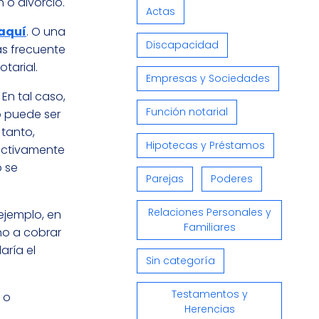
 o divorcio.
Actas
aquí
. O una
Discapacidad
ás frecuente
tarial.
Empresas y Sociedades
En tal caso,
Función notarial
o puede ser
 tanto,
Hipotecas y Préstamos
fectivamente
o se
Parejas
Poderes
Relaciones Personales y
ejemplo, en
Familiares
cho a cobrar
aría el
Sin categoría
Testamentos y
 o
Herencias