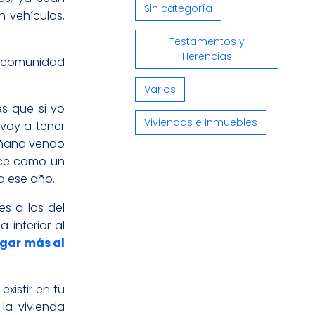
Sin categoría
n vehículos,
Testamentos y
Herencias
e comunidad
Varios
s que si yo
Viviendas e Inmuebles
voy a tener
añana vendo
oce como un
a ese año.
s a los del
 inferior al
agar más al
xistir en tu
la vivienda