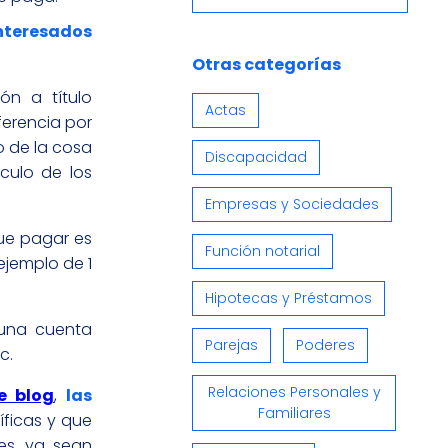
interesados
Otras categorías
ón a título
Actas
ferencia por
 de la cosa
Discapacidad
culo de los
Empresas y Sociedades
que pagar es
Función notarial
ejemplo de 1
Hipotecas y Préstamos
 una cuenta
Parejas
Poderes
c.
Relaciones Personales y
e blog
,
las
Familiares
ficas y que
es, ya sean