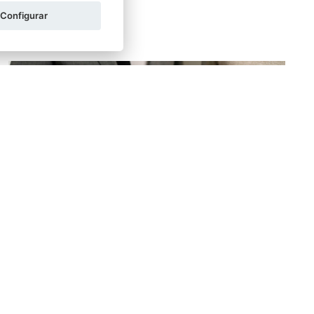
Configurar
CARLOS CASTAÑO BAHLSEN
30/10/2025
La renuncia del albacea, ¿una posibilidad
real?