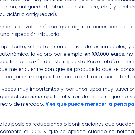
tuación, antigüedad, estado constructivo, etc.) y tambié
culación o antigüedad).
l menos el valor mínimo que diga la correspondient
 una inspección tributaria.
portante, sobre todo en el caso de los inmuebles, y e
utonómico, la valoro por ejemplo en 100.000 euros, no 
stión por razón de este impuesto. Pero si el día de m
e que me encuentre con que se produce lo que se con
ue pagar en mi impuesto sobre la renta correspondiente 
 veces muy importantes y por unos tipos muy superiore
eneral conviene ajustar el valor de manera que no sea
precio de mercado.
Y es que puede merecer la pena p
 las posibles reducciones o bonificaciones que puedan e
camente al 100% y que se aplican cuando se hereda 