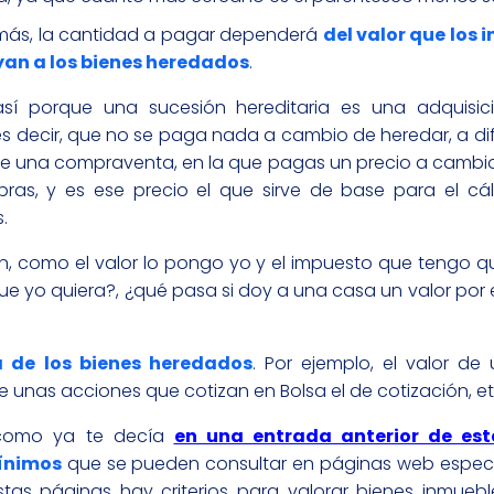
más, la cantidad a pagar dependerá
del valor que los 
uyan a los bienes heredados
.
así porque una sucesión hereditaria es una adquisici
 es decir, que no se paga nada a cambio de heredar, a di
e una compraventa, en la que pagas un precio a cambio
as, y es ese precio el que sirve de base para el cál
.
n, como el valor lo pongo yo y el impuesto que tengo 
ue yo quiera?, ¿qué pasa si doy a una casa un valor por 
a de los bienes heredados
. Por ejemplo, el valor de
 de unas acciones que cotizan en Bolsa el de cotización, et
, como ya te decía
en una entrada anterior de est
ínimos
que se pueden consultar en páginas web especí
tas páginas hay criterios para valorar bienes inmuebl