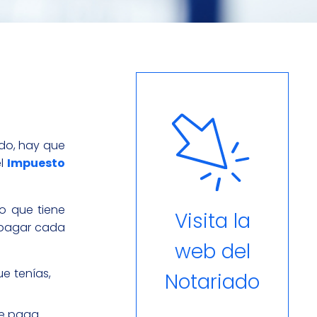
ado, hay que
el
Impuesto
to que tiene
Visita la
 pagar cada
web del
e tenías,
Notariado
e paga.