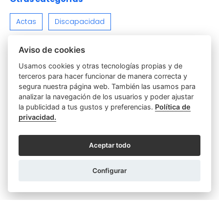
Actas
Discapacidad
Empresas y Sociedades
Función notarial
Aviso de cookies
Usamos cookies y otras tecnologías propias y de
Hipotecas y Préstamos
Parejas
Poderes
terceros para hacer funcionar de manera correcta y
segura nuestra página web. También las usamos para
Relaciones Personales y Familiares
analizar la navegación de los usuarios y poder ajustar
la publicidad a tus gustos y preferencias.
Política de
Sin categoría
Testamentos y Herencias
privacidad.
Varios
Viviendas e Inmuebles
Aceptar todo
Configurar
ARTÍCULOS SIMILARES