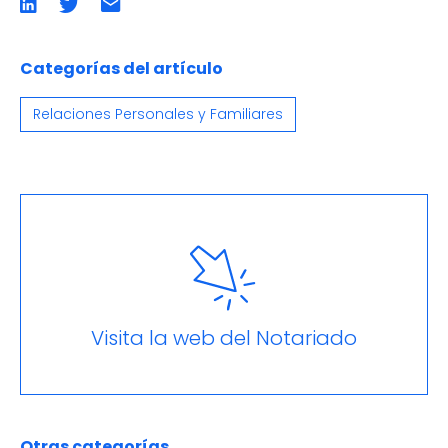
Compartir
Compartir
Compartir
en
en
por
LinkedIn
twitter
emailCompartir
por
email
Categorías del artículo
Relaciones Personales y Familiares
Visita la web del Notariado
Otras categorías